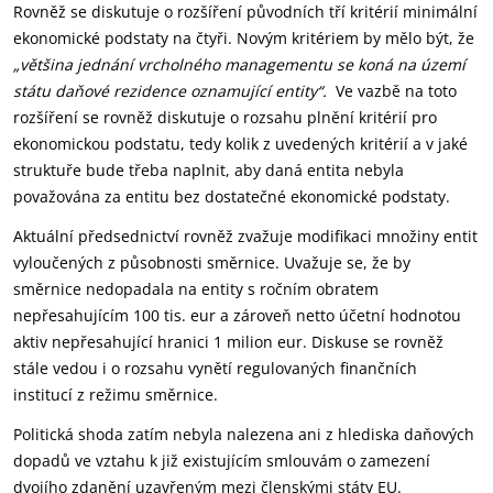
Rovněž se diskutuje o rozšíření původních tří kritérií minimální
ekonomické podstaty na čtyři. Novým kritériem by mělo být, že
„většina jednání vrcholného managementu se koná na území
státu daňové rezidence oznamující entity“.
Ve vazbě na toto
rozšíření se rovněž diskutuje o rozsahu plnění kritérií pro
ekonomickou podstatu, tedy kolik z uvedených kritérií a v jaké
struktuře bude třeba naplnit, aby daná entita nebyla
považována za entitu bez dostatečné ekonomické podstaty.
Aktuální předsednictví rovněž zvažuje modifikaci množiny entit
vyloučených z působnosti směrnice. Uvažuje se, že by
směrnice nedopadala na entity s ročním obratem
nepřesahujícím 100 tis. eur a zároveň netto účetní hodnotou
aktiv nepřesahující hranici 1 milion eur. Diskuse se rovněž
stále vedou i o rozsahu vynětí regulovaných finančních
institucí z režimu směrnice.
Politická shoda zatím nebyla nalezena ani z hlediska daňových
dopadů ve vztahu k již existujícím smlouvám o zamezení
dvojího zdanění uzavřeným mezi členskými státy EU.