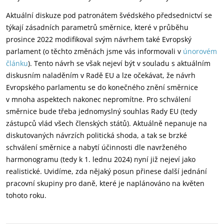
Aktuální diskuze pod patronátem švédského předsednictví se
týkají zásadních parametrů směrnice, které v průběhu
prosince 2022 modifikoval svým návrhem také Evropský
parlament (o těchto změnách jsme vás informovali v
únorovém
článku
). Tento návrh se však nejeví být v souladu s aktuálním
diskusním naladěním v Radě EU a lze očekávat, že návrh
Evropského parlamentu se do konečného znění směrnice
v mnoha aspektech nakonec nepromítne. Pro schválení
směrnice bude třeba jednomyslný souhlas Rady EU (tedy
zástupců vlád všech členských států). Aktuálně nepanuje na
diskutovaných návrzích politická shoda, a tak se brzké
schválení směrnice a nabytí účinnosti dle navrženého
harmonogramu (tedy k 1. lednu 2024) nyní již nejeví jako
realistické. Uvidíme, zda nějaký posun přinese další jednání
pracovní skupiny pro daně, které je naplánováno na květen
tohoto roku.