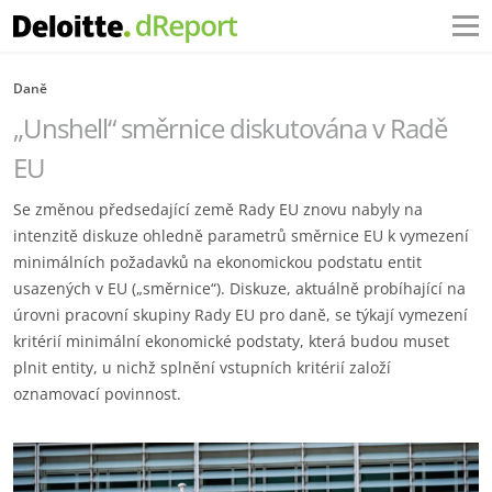
Daně
„Unshell“ směrnice diskutována v Radě
EU
Se změnou předsedající země Rady EU znovu nabyly na
intenzitě diskuze ohledně parametrů směrnice EU k vymezení
minimálních požadavků na ekonomickou podstatu entit
usazených v EU („směrnice“). Diskuze, aktuálně probíhající na
úrovni pracovní skupiny Rady EU pro daně, se týkají vymezení
kritérií minimální ekonomické podstaty, která budou muset
plnit entity, u nichž splnění vstupních kritérií založí
oznamovací povinnost.