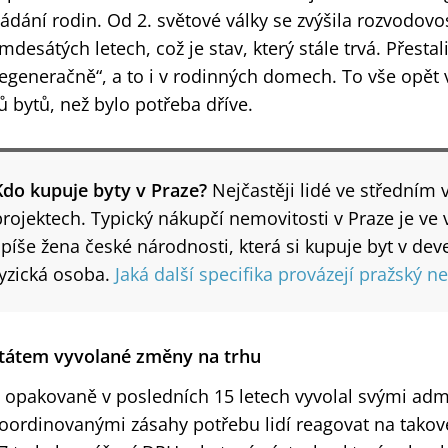
ládání rodin. Od 2. světové války se zvýšila rozvodovo
mdesátých letech, což je stav, který stále trvá. Přestal
cegeneračně“, a to i v rodinných domech. To vše opět v
ů bytů, než bylo potřeba dříve.
Kdo kupuje byty v Praze?
Nejčastěji lidé ve středním
projektech. Typický nákupčí nemovitosti v Praze je ve v
spíše žena české národnosti, která si kupuje byt v de
fyzická osoba.
Jaká další specifika provázejí pražský n
Státem vyvolané změny na trhu
t opakovaně v posledních 15 letech vyvolal svými admi
oordinovanými zásahy potřebu lidí reagovat na takov