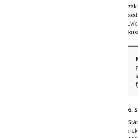
zak
sed
„ví
kus
6. 
Stá
nek