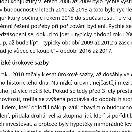
obí konjuktury v letech 2006 až 2009 bylo rychle vy
í v budoucnost v letech 2010 až 2013 a toto bylo rych
junktury počínaje rokem 2015 do současnosti. To v kr
rémní řešení potřeby při pořizování bydlení. Rychle se
edzásobení se, dokud to jde“ – typicky období roku 
up, až bude líp“ – typicky období 2009 až 2012 a zas
ud je vůbec co koupit“ – období 2016 až 2017.
Nízké úrokové sazby
roku 2010 začaly klesat úrokové sazby, až dosáhly ve
ho historického dna. Na nízké úrovni, nejčastěji mezi 
uho, již více než 5 let. Pokud se tedy před 3 lety přest
ovitosti, trefila se zvýšená poptávka do období histor
k lidem, kteří odložili nákup kvůli obavám o budoucnos
ení, přidala druhá, velká skupina lidí, kteří si pořídit
ěli investovat, a protože byly hypotéky mimořádně lev