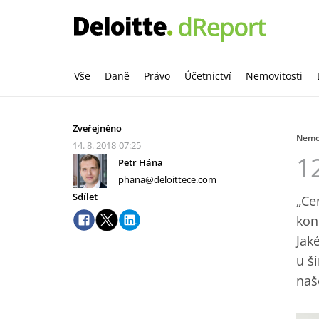
Vše
Daně
Právo
Účetnictví
Nemovitosti
Zveřejněno
Nemov
14. 8. 2018
07:25
1
Petr Hána
phana@deloittece.com
Sdílet
„Ce
kon
Jak
u š
naš