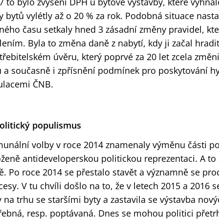
7 to bylo zvýšení DPH u bytové výstavby, které vyhna
y bytů vylétly až o 20 % za rok. Podobná situace nasta
jného času setkaly hned 3 zásadní změny pravidel, které
lením. Byla to změna daně z nabytí, kdy ji začal hradi
třebitelském úvěru, který poprvé za 20 let zcela změn
u a současně i zpřísnění podmínek pro poskytování h
ulacemi ČNB.
Politický populismus
unální volby v roce 2014 znamenaly výměnu části pol
oženě antideveloperskou politickou reprezentaci. A to 
ě. Po roce 2014 se přestalo stavět a významně se pro
cesy. V tu chvíli došlo na to, že v letech 2015 a 2016
y na trhu se staršími byty a zastavila se výstavba nový
řebná, resp. poptávaná. Dnes se mohou politici přetrhn