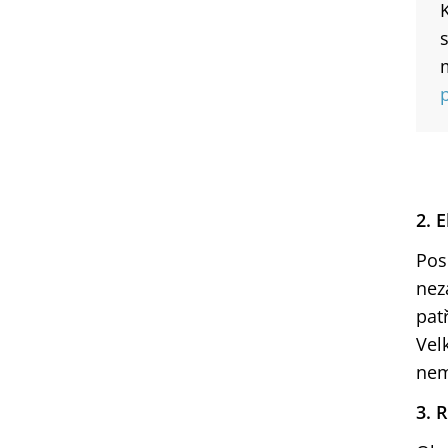
2. 
Pos
nez
pat
Vel
nem
3. 