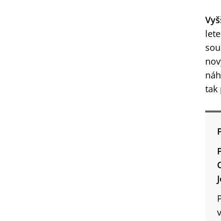
Vyš
let
sou
nov
náh
tak