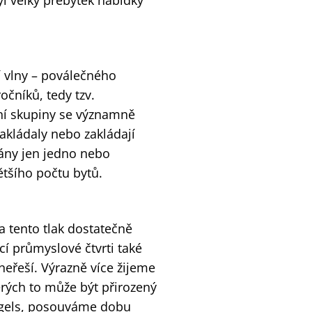
yl velký přebytek nabídky
í vlny – poválečného
očníků, tedy tzv.
vní skupiny se významně
zakládaly nebo zakládají
vány jen jedno nebo
ětšího počtu bytů.
 tento tlak dostatečně
ící průmyslové čtvrti také
neřeší. Výrazně více žijeme
erých to může být přirozený
ingels, posouváme dobu