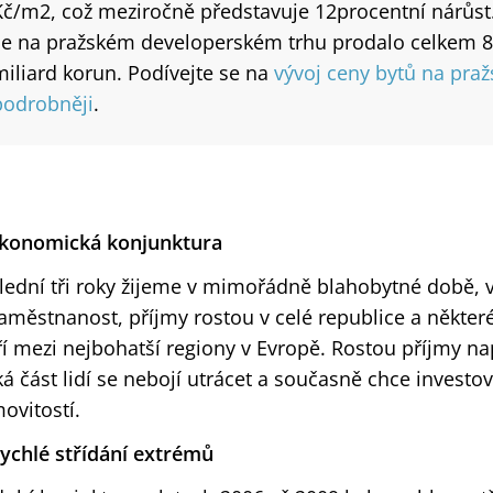
Kč/m2, což meziročně představuje 12procentní nárůst
se na pražském developerském trhu prodalo celkem 89
miliard korun. Podívejte se na
vývoj ceny bytů na pra
podrobněji
.
Ekonomická konjunktura
lední tři roky žijeme v mimořádně blahobytné době, v
aměstnanost, příjmy rostou v celé republice a některé
ří mezi nejbohatší regiony v Evropě. Rostou příjmy na
ká část lidí se nebojí utrácet a současně chce investo
ovitostí.
Rychlé střídání extrémů