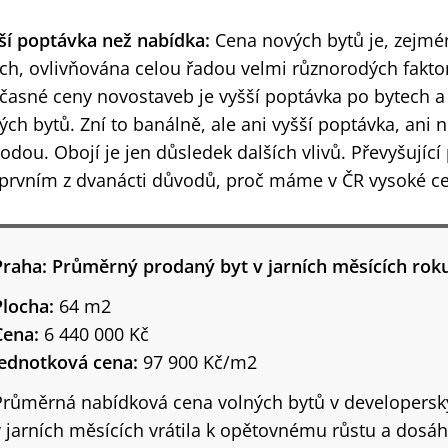
ší poptávka než nabídka:
Cena nových bytů je, zejmé
ech, ovlivňována celou řadou velmi různorodých fakt
časné ceny novostaveb je vyšší poptávka po bytech a
ých bytů. Zní to banálně, ale ani vyšší poptávka, ani 
odou. Obojí je jen důsledek dalších vlivů. Převyšujíc
 prvním z dvanácti důvodů, proč máme v ČR vysoké ce
Praha: Průměrný prodaný byt v jarních měsících rok
Plocha:
64 m2
Cena:
6 440 000 Kč
Jednotková cena:
97 900 Kč/m2
Průměrná nabídková cena volných bytů v developerský
v jarních měsících vrátila k opětovnému růstu a dosá