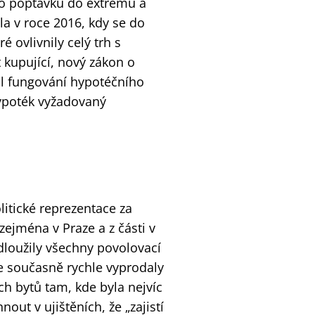
lo poptávku do extrému a
la v roce 2016, kdy se do
 ovlivnily celý trh s
t kupující, nový zákon o
il fungování hypotéčního
ypoték vyžadovaný
itické reprezentace za
zejména v Praze a z části v
dloužily všechny povolovací
 se současně rychle vyprodaly
ch bytů tam, kde byla nejvíc
out v ujištěních, že „zajistí