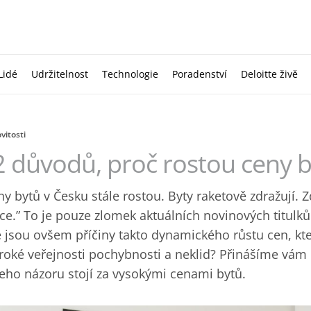
Lidé
Udržitelnost
Technologie
Poradenství
Deloitte živě
itosti
2 důvodů, proč rostou ceny 
ny bytů v Česku stále rostou. Byty raketově zdražují. 
ce.” To je pouze zlomek aktuálních novinových titulků 
é jsou ovšem příčiny takto dynamického růstu cen, kte
iroké veřejnosti pochybnosti a neklid? Přinášíme vám
eho názoru stojí za vysokými cenami bytů.