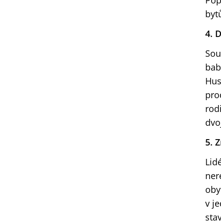
Pop
byt
4. 
Sou
bab
Hus
pro
rod
dvo
5. 
Lid
ner
oby
v j
sta