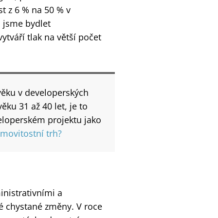
st z 6 % na 50 % v
i jsme bydlet
ytváří tlak na větší počet
 věku v developerských
ěku 31 až 40 let, je to
veloperském projektu jako
emovitostní trh?
nistrativními a
é chystané změny. V roce