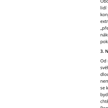
Obd
lid
kon
ext
„př
nák
pok
3. 
Od 
své
dlo
nem
se 
bydl
cht