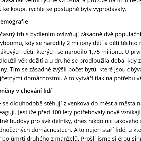
távka tak velmi rychle vzrostla, a protože na trhu neb
ů ke koupi, rychle se postupně byty vyprodávaly.
Demografie
časný trh s bydlením ovlivňují zásadně dvě populačn
yboomu, kdy se narodily 2 miliony dětí a dětí těchto r
ákových dětí, kterých se narodilo 1,75 milionu. U pr
dloužil věk dožití a u druhé se prodloužila doba, kdy 
iny. Tím se zásadně zvýšil počet bytů, které jsou obý
jčetnými domácnostmi. A to vytváří tlak na potřebu v
Změny v chování lidí
é se dlouhodobě stěhují z venkova do měst a města na
eagují. Jestliže před 100 lety potřebovaly nově vznikaj
tné budovy pro své dělníky, dnes nikdo nic takového 
ednočetných domácnostech. A to nejen staří lidé, u kt
v po úmrtí druhého z manželů. Prošli jsme si érou s