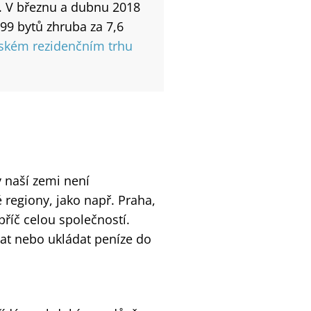
. V březnu a dubnu 2018
9 bytů zhruba za 7,6
žském rezidenčním trhu
 naší zemi není
 regiony, jako např. Praha,
příč celou společností.
vat nebo ukládat peníze do