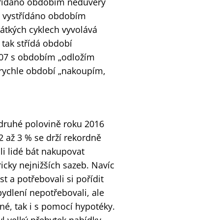
střídáno obdobím nedůvěry
le vystřídáno obdobím
átkých cyklech vyvolává
 tak střídá období
2007 s obdobím „odložím
e rychle období „nakoupím,
 druhé polovině roku 2016
2 až 3 % se drží rekordně
ali lidé bát nakupovat
icky nejnižších sazeb. Navíc
t a potřebovali si pořídit
 bydlení nepotřebovali, ale
né, tak i s pomocí hypotéky.