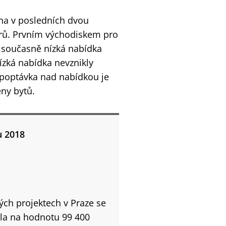
na v posledních dvou
orů. Prvním východiskem pro
 současně nízká nabídka
nízká nabídka nevznikly
í poptávka nad nabídkou je
ny bytů.
u 2018
ch projektech v Praze se
hla na hodnotu 99 400