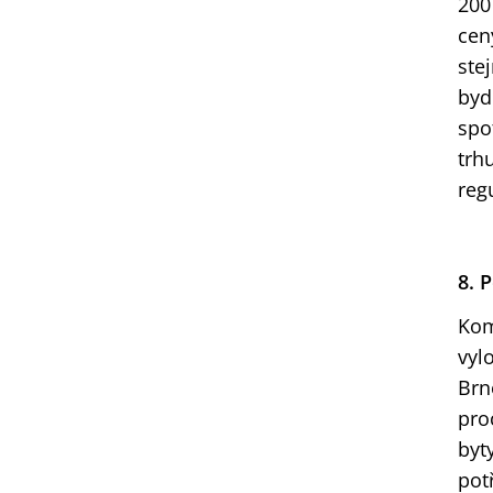
200
cen
ste
byd
spo
trh
reg
8. 
Kom
vyl
Brn
pro
byt
pot