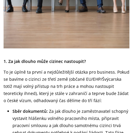
1. Za jak dlouho může cizinec nastoupit?
To je úplně ta první a nejdůležitější otázka pro business. Pokud
se bavíme o cizinci ze třetí země (občané EU/EHP/Švýcarska
totiž mají volný přístup na trh práce a mohou nastoupit
teoreticky ihned), který je stále v zahraničí a teprve bude žádat
o české vízum, odhadovaný čas dělíme do tří fází:
Sběr dokumentů:
Za jak dlouho je zaměstnavatel schopný
vystavit hlášenku volného pracovního místa, připravit
pracovní smlouvu a jak dlouho samotnému cizinci trvá
sehnat dokumenty potřebné k podání žádosti. Tato fáze