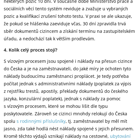
některých pozic 10 dní. V současné době Ministerstvo práce a
sociálních věcí tento systém reviduje a zvažuje u vybraných
pozic a kvalifikací zrušení tohoto testu. V praxi se ale ukazuje,
že pokud se hlášenka zaeviduje včas, 30 dní zpravidla trvá
sběr dokumentů cizincem a získání termínu na zastupitelském
úřadu, a nedochází tak k větším prodlevám.
4. Kolik celý proces stojí?
S vízovým procesem jsou spojené i náklady na přesun cizince
do Česka a je na zaměstnavateli, do jaké míry je ochoten tyto
náklady budoucímu zaměstnanci proplácet. Je tedy potřeba
počítat jednak s administrativními náklady (poplatek za výpis
z rejstříku trestů, apostily, překlady dokumentů do českého
jazyka, konzulární poplatek), jednak s náklady za pomoc
s vízovým procesem, které se mohou lišit dle typu
poskytovatele. Zároveň se cizinci mnohdy relokují do Česka
spolu
s rodinnými příslušníky
, tj. zaměstnavatel by měl mít
jasno, zda také hodlá nést náklady spojené s jejich přesunem.
Kromě těchto výdajů vznikají náklady na cestovné,
ubytování