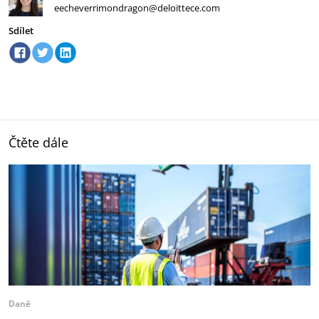
eecheverrimondragon@deloittece.com
Sdílet
Čtěte dále
Daně