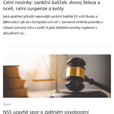
Celní novinky: sankční balíček, dovoz železa a
oceli, celní suspenze a kvóty
Jaká opatření přináší nejnovější sankční balíček EU vůči Rusku a
Bělorusku? Jak se v Evropské unii od 1. července změnila pravidla v
oblasti ochrany trhu s ocelí? A jaké důležité novinky najdeme v
aktuálních na…
Daně
NSS uzavřel spor o zpětném osvobození