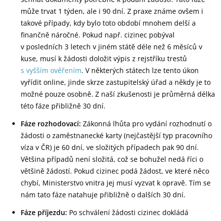
může trvat 1 týden, ale i 90 dní. Z praxe známe ovšem i
takové případy, kdy bylo toto období mnohem delší a
finančně náročné. Pokud např. cizinec pobýval
v posledních 3 letech v jiném státě déle než 6 měsíců v
kuse, musí k žádosti doložit výpis z rejstříku trestů
s vyšším ověřením
. V některých státech lze tento úkon
vyřídit online, jinde skrze zastupitelský úřad a někdy je to
možné pouze osobně. Z naší zkušenosti je průměrná délka
této fáze přibližně 30 dní.
Fáze rozhodovací:
Zákonná lhůta pro vydání rozhodnutí o
žádosti o zaměstnanecké karty (nejčastější typ pracovního
víza v ČR) je 60 dní, ve složitých případech pak 90 dní.
Většina případů není složitá, což se bohužel nedá říci o
většině žádostí. Pokud cizinec podá žádost, ve které něco
chybí, Ministerstvo vnitra jej musí vyzvat k opravě. Tím se
nám tato fáze natahuje přibližně o dalších 30 dní.
Fáze příjezdu:
Po schválení žádosti cizinec dokládá