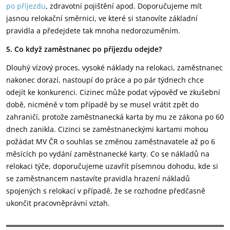
po příjezdu
, zdravotní pojištění apod. Doporučujeme mít
jasnou relokační směrnici, ve které si stanovíte základní
pravidla a předejdete tak mnoha nedorozuměním.
5. Co když zaměstnanec po příjezdu odejde?
Dlouhý vízový proces, vysoké náklady na relokaci, zaměstnanec
nakonec dorazí, nastoupí do práce a po pár týdnech chce
odejít ke konkurenci. Cizinec může podat výpověď ve zkušební
době, nicméně v tom případě by se musel vrátit zpět do
zahraničí, protože zaměstnanecká karta by mu ze zákona po 60
dnech zanikla. Cizinci se zaměstnaneckými kartami mohou
požádat MV ČR o souhlas se změnou zaměstnavatele až po 6
měsících po vydání zaměstnanecké karty. Co se nákladů na
relokaci týče, doporučujeme uzavřít písemnou dohodu, kde si
se zaměstnancem nastavíte pravidla hrazení nákladů
spojených s relokací v případě, že se rozhodne předčasně
ukončit pracovněprávní vztah.