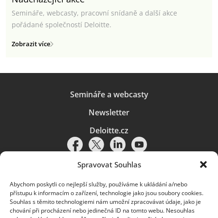
Semináře, webcasty, pracovní snídaně a další akce
pořádané společností Deloitte.
Zobrazit více
Semináře a webcasty
Newsletter
Deloitte.cz
Spravovat Souhlas
Abychom poskytli co nejlepší služby, používáme k ukládání a/nebo
Pravidla používání
|
Ochrana osobních údajů
|
Soubory cookies
|
přístupu k informacím o zařízení, technologie jako jsou soubory cookies.
Deloitte.cz
Souhlas s těmito technologiemi nám umožní zpracovávat údaje, jako je
chování při procházení nebo jedinečná ID na tomto webu. Nesouhlas
© 2026. Více informací najdete v
Pravidlech používání
.