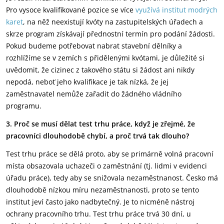
Pro vysoce kvalifikované pozice se více
využívá institut modrých
karet
, na něž neexistují kvóty na zastupitelských úřadech a
skrze program získávají přednostní termín pro podání žádosti.
Pokud budeme potřebovat nabrat stavební dělníky a
rozhlížíme se v zemích s přidělenými kvótami, je důležité si
uvědomit, že cizinec z takového státu si žádost ani nikdy
nepodá, neboť jeho kvalifikace je tak nízká, že jej
zaměstnavatel nemůže zařadit do žádného vládního
programu.
3. Proč se musí dělat test trhu práce, když je zřejmé, že
pracovníci dlouhodobě chybí, a proč trvá tak dlouho?
Test trhu práce se dělá proto, aby se primárně volná pracovní
místa obsazovala uchazeči o zaměstnání (tj. lidmi v evidenci
úřadu práce), tedy aby se snižovala nezaměstnanost. Česko má
dlouhodobě nízkou míru nezaměstnanosti, proto se tento
institut jeví často jako nadbytečný. Je to nicméně nástroj
ochrany pracovního trhu. Test trhu práce trvá 30 dní, u