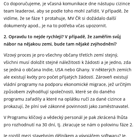
Co doporučujeme, je včasná komunikace dne nástupu cizince
team leaderovi, aby se podle toho mohl zařídit. V případě, že
vidíme, že se fáze 1 protahuje, MV ČR si dožádalo další
dokumenty apod., je na to potřeba včas upozornit.
2. Opravdu to nejde rychleji? V případě, že zaměřím svůj
nábor na nějakou zemi, bude tam nějaké zvýhodnění?
Vízový proces je pro všechny občany třetích zemí stejný,
všichni musí doložit stejné náležitosti k žádosti a je jedno, zda
se jedná o občana Indie, USA nebo Ghany. V některých zemích
ale existují kvóty pro počet přijatých žádostí. Zároveň existují
vládní programy na podporu ekonomické migrace, jež určitým
způsobem zvýhodňují společnosti, které se do daného
programu zařadily a které na oplátku ručí za dané cizince a
prokazují, že plní své zákonné povinnosti jako zaměstnavatel.
V Programu klíčový a vědecký personál je pak zkrácená lhůta
pro rozhodnutí na 30 dní, tj. zkracuje se nám o polovinu fáze 2.
Je rozdíl mezi stavebním dělníkem a vývojářem softwaru? Je.