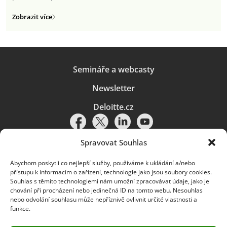
Zobrazit více
Semináře a webcasty
Newsletter
Deloitte.cz
Spravovat Souhlas
Abychom poskytli co nejlepší služby, používáme k ukládání a/nebo
Pravidla používání
|
Ochrana osobních údajů
|
Soubory cookies
|
přístupu k informacím o zařízení, technologie jako jsou soubory cookies.
Deloitte.cz
Souhlas s těmito technologiemi nám umožní zpracovávat údaje, jako je
chování při procházení nebo jedinečná ID na tomto webu. Nesouhlas
© 2026. Více informací najdete v
Pravidlech používání
.
nebo odvolání souhlasu může nepříznivě ovlivnit určité vlastnosti a
funkce.
Deloitte označuje jednu či více společností globální sítě členských
společností Deloitte Touche Tohmatsu Limited („DTTL“) a jejich dceřiné
a přidružené subjekty (souhrnně „organizace Deloitte“). Společnost DTTL