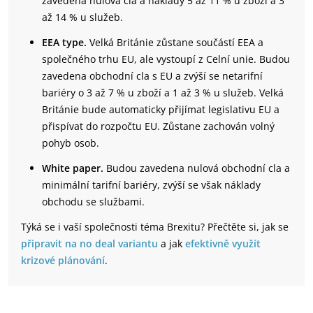
zavedena nulová cla a náklady 5 až 11 % u zboží a 3
až 14 % u služeb.
EEA type.
Velká Británie zůstane součástí EEA a
společného trhu EU, ale vystoupí z Celní unie. Budou
zavedena obchodní cla s EU a zvýší se netarifní
bariéry o 3 až 7 % u zboží a 1 až 3 % u služeb. Velká
Británie bude automaticky přijímat legislativu EU a
přispívat do rozpočtu EU. Zůstane zachován volný
pohyb osob.
White paper.
Budou zavedena nulová obchodní cla a
minimální tarifní bariéry, zvýší se však náklady
obchodu se službami.
Týká se i vaší společnosti téma Brexitu? Přečtěte si, jak se
připravit na no deal variantu
a jak
efektivně využít
krizové plánování
.