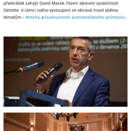
přednášek zahájil David Marek, hlavní ekonom společnosti
Deloitte. V rámci svého vystoupení se věnoval hned dvěma
tématům –
Brexitu
a
budoucnosti automobilového průmyslu
.