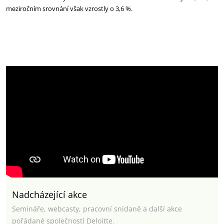
meziročním srovnání však vzrostly o 3,6 %.
Nadcházející akce
Semináře, webcasty, pracovní snídaně a další akce
pořádané společností Deloitte.