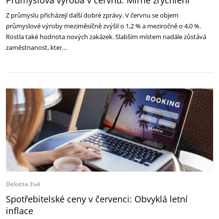
Průmyslová výroba v červnu: Mírné zrychlení
Z průmyslu přicházejí další dobré zprávy. V červnu se objem
průmyslové výroby meziměsíčně zvýšil o 1,2 % a meziročně o 4,0 %.
Rostla také hodnota nových zakázek. Slabším místem nadále zůstává
zaměstnanost, kter…
Deloitte živě
Spotřebitelské ceny v červenci: Obvyklá letní
inflace