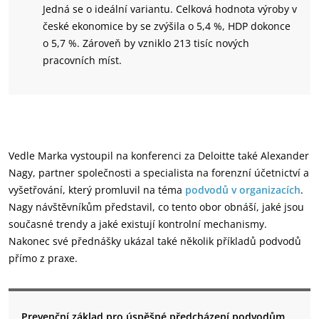
Jedná se o ideální variantu. Celková hodnota výroby v
české ekonomice by se zvýšila o 5,4 %, HDP dokonce
o 5,7 %. Zároveň by vzniklo 213 tisíc nových
pracovních míst.
Vedle Marka vystoupil na konferenci za Deloitte také Alexander
Nagy, partner společnosti a specialista na forenzní účetnictví a
vyšetřování, který promluvil na téma
podvodů v organizacích
.
Nagy návštěvníkům představil, co tento obor obnáší, jaké jsou
současné trendy a jaké existují kontrolní mechanismy.
Nakonec své přednášky ukázal také několik příkladů podvodů
přímo z praxe.
Prevenční základ pro úspěšné předcházení podvodům