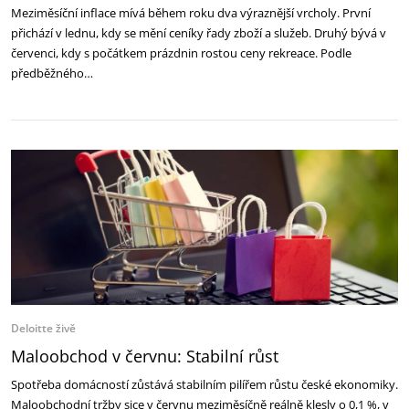
Meziměsíční inflace mívá během roku dva výraznější vrcholy. První
přichází v lednu, kdy se mění ceníky řady zboží a služeb. Druhý bývá v
červenci, kdy s počátkem prázdnin rostou ceny rekreace. Podle
předběžného…
Deloitte živě
Maloobchod v červnu: Stabilní růst
Spotřeba domácností zůstává stabilním pilířem růstu české ekonomiky.
Maloobchodní tržby sice v červnu meziměsíčně reálně klesly o 0,1 %, v