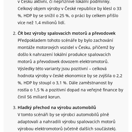
v Česku aktivní, či nepříznivé lokální podmínky.
Celkový objem výroby v České republice by klesl o 33
%, HDP by se snížil o 25 %, o práci by celkem přišlo
více než 1,4 milionů lidí.
ČR bez výroby spalovacích motorů a převodovek
Předpokladem tohoto scénáře by bylo zachování
montáže motorových vozidel v Česku, přičemž by
došlo k nahrazení lokální produkce spalovacích
motorů a převodovek dovozem elektromotorů.
Výsledky této varianty jsou pozitivní – celková
hodnota výroby v české ekonomice by se zvýšila o 2,2
%, HDP by stoupl o 3,1 %. Dále zaměstnanost by
rostla o 1,5 % a pozitivní dopad na veřejné finance by
činil 56 miliard korun.
Hladký přechod na výrobu automobilů
V tomto scénáři by se výrobci automobilů plně
adaptovali a nahradili výrobu spalovacích motorů
výrobou elektromotorů (včetně dalších součástek).