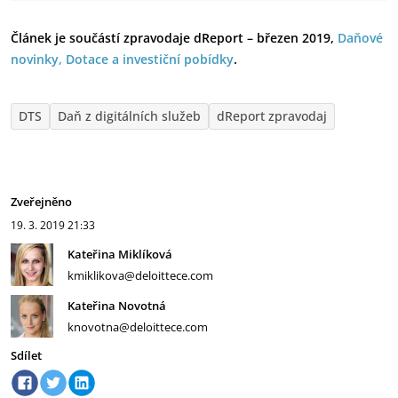
Článek je součástí zpravodaje dReport – březen 2019,
Daňové
novinky, Dotace a investiční pobídky
.
DTS
Daň z digitálních služeb
dReport zpravodaj
Zveřejněno
19. 3. 2019
21:33
Kateřina Miklíková
kmiklikova@deloittece.com
Kateřina Novotná
knovotna@deloittece.com
Sdílet