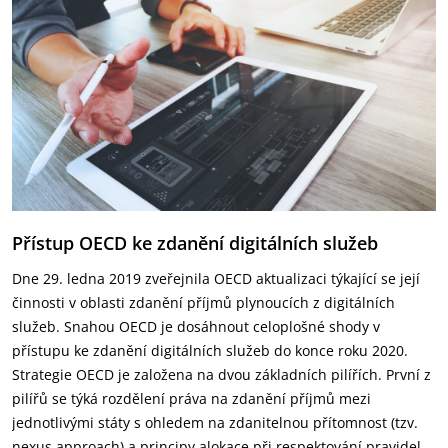
Přístup OECD ke zdanění digitálních služeb
Dne 29. ledna 2019 zveřejnila OECD aktualizaci týkající se její
činnosti v oblasti zdanění příjmů plynoucích z digitálních
služeb. Snahou OECD je dosáhnout celoplošné shody v
přístupu ke zdanění digitálních služeb do konce roku 2020.
Strategie OECD je založena na dvou základních pilířích. První z
pilířů se týká rozdělení práva na zdanění příjmů mezi
jednotlivými státy s ohledem na zdanitelnou přítomnost (tzv.
nexus approach) a principy alokace při respektování pravidel