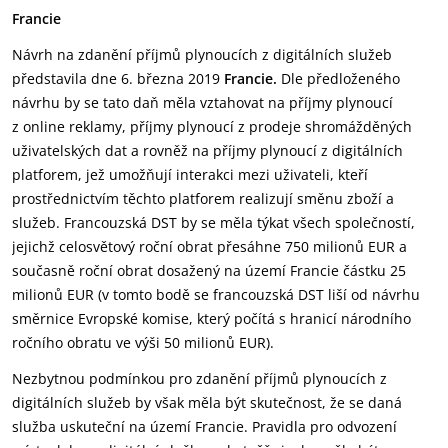
Francie
Návrh na zdanění příjmů plynoucích z digitálních služeb
představila dne 6. března 2019
Francie.
Dle předloženého
návrhu by se tato daň měla vztahovat na příjmy plynoucí
z online reklamy, příjmy plynoucí z prodeje shromážděných
uživatelských dat a rovněž na příjmy plynoucí z digitálních
platforem, jež umožňují interakci mezi uživateli, kteří
prostřednictvím těchto platforem realizují směnu zboží a
služeb. Francouzská DST by se měla týkat všech společností,
jejichž celosvětový roční obrat přesáhne 750 milionů EUR a
současně roční obrat dosažený na území Francie částku 25
milionů EUR (v tomto bodě se francouzská DST liší od návrhu
směrnice Evropské komise, který počítá s hranicí národního
ročního obratu ve výši 50 milionů EUR).
Nezbytnou podmínkou pro zdanění příjmů plynoucích z
digitálních služeb by však měla být skutečnost, že se daná
služba uskuteční na území Francie. Pravidla pro odvození