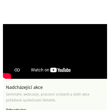
Nadcházející akce
Semináře, webcasty, pracovní snídaně a další akce
pořádané společností Deloitte.
Zobrazit více