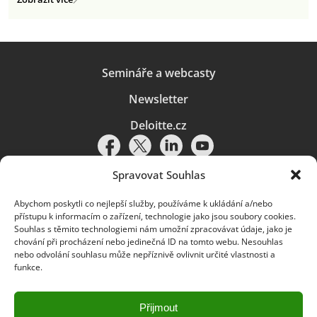
Semináře a webcasty
Newsletter
Deloitte.cz
Spravovat Souhlas
Abychom poskytli co nejlepší služby, používáme k ukládání a/nebo
Pravidla používání
|
Ochrana osobních údajů
|
Soubory cookies
|
přístupu k informacím o zařízení, technologie jako jsou soubory cookies.
Deloitte.cz
Souhlas s těmito technologiemi nám umožní zpracovávat údaje, jako je
chování při procházení nebo jedinečná ID na tomto webu. Nesouhlas
© 2026. Více informací najdete v
Pravidlech používání
.
nebo odvolání souhlasu může nepříznivě ovlivnit určité vlastnosti a
funkce.
Deloitte označuje jednu či více společností globální sítě členských
společností Deloitte Touche Tohmatsu Limited („DTTL“) a jejich dceřiné
a přidružené subjekty (souhrnně „organizace Deloitte“). Společnost DTTL
(rovněž označovaná jako „Deloitte Global“) a každá z jejích členských
Přijmout
společností a jejich přidružených subjektů je samostatným a nezávislým