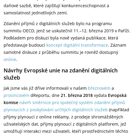
daňové sazbě, které zajišťují konkurenceschopnost a
samostatnost jednotlivých zemí.
Zdanění příjmů z digitálních služeb bylo na programu
summitu OECD, jenž se uskutečnil 11.–12. března 2019 v Paříži.
Podkladem pro diskuzi byla nově vydaná publikace, která
představuje budoucí
koncept digitální transformace
. Záznam
samotné diskuze z průběhu summitu je rovněž dostupný
online
.
Návrhy Evropské unie na zdanění digitálních
služeb
Jak jsme vás již dříve informovali v našem
březnovém
a
prosincovém
dReportu, dne
21. března 2018
vydala
Evropská
komise
návrh směrnice pro společný systém zdanění příjmů
plynoucích z poskytování určitých digitálních služeb
(například
příjmy plynoucí z online reklamy, z prodeje shromážděných
uživatelských dat, příjmy plynoucí z digitálních platforem, jež
umožňují interakci mezi uživateli, kteří prostřednictvím těchto