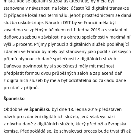
místa, kde se digitální služba uskutečňuje, by měla být
stanovena v návaznosti na lokaci účastníků digitální transakce
či případně lokalizaci terminálu, jehož prostřednictvím se daná
služba uskutečňuje. Národní DST by ve Francii měla být
zavedena se zpětným účinkem od 1. ledna 2019 a s variabilní
daňovou sazbou v závislosti na obratu společnosti v maximální
výši 5 procent. Příjmy plynoucí z digitálních služeb podléhající
zdanění ve Francii by měly být stanoveny jako podíl z celkových
příjmů plynoucích dané společnosti z digitálních služeb.
Daňovou povinnost by si společnosti měly mít možnost
předplatit formou dvou průběžných záloh a zaplacená daň
z digitálních služeb by měla být odčitatelná od základu daně
pro daň z příjmů.
Španělsko
Obdobně ve
Španělsku
byl dne 18. ledna 2019 představen
návrh pro zdanění digitálních služeb, jenž však vychází
z návrhu daně z digitálních služeb, který předložila Evropská
komise. Předpokládá se, že schvalovací proces bude trvat tři až