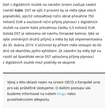
Daň z digitálních služeb na národní úrovni zvažuje zavést
rovněž
Itálie
. DST ve výši 3 procent by se měla týkat všech
poplatníků, jejichž celosvětový roční obrat přesáhne 750
milionů EUR a současně roční příjmy plynoucí z digitálních
služeb na území Itálie přesáhnou částku 5,5 milionů EUR.
Italská DST je odvozena od návrhu Evropské komise, týká se
výše zmíněných druhů příjmů a měla by být implementována
do 30. dubna 2019. V účinnost by přitom měla vstoupit do 60
dnů od okamžiku jejího vyhlášení. Ze zdanění by měly být na
rozdíl od španělské verze DST vyloučeny příjmy plynoucí
z digitálních služeb mezi podniky ve skupině.
Vývoj v této oblasti nejen na úrovni OECD a Evropské unie
pro vás průběžně sledujeme. O dalším postupu vás
budeme informovat na našem
blogu
nebo
prostřednictvím dReportu.