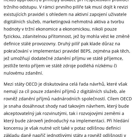
tržního odstupu. V rámci prvního pilíře tak musí dojít k revizi
existujících pravidel s ohledem na aktivní zapojení uživatele
digitálních služeb, marketingová nehmotná aktiva a tvorbu
hodnoty v tržní ekonomice a ekonomickou, nikoli pouze
fyzickou, zdanitelnou přítomnost, jež by mohla vést ke změně
definice stálé provozovny. Druhý pilíř pak klade důraz na
pokračování v implementaci pravidel BEPS, zejména pak těch,
jež umožňují dodatečné zdanění příjmu ve státě příjemce,
jestliže tento příjem ve státě zdroje podléhá nízkému či
nulovému zdanění.
Mezi státy OECD je diskutována celá řada návrhů, které však
nemají za cíl pouze zdanění příjmů z digitálních služeb, ale
rovněž zdanění příjmů nadnárodních společností. Cílem OECD
je snaha dosáhnout shody nad takovým návrhem, který bude
akceptovatelný jak rozvinutými, tak i rozvojovými zeměmi a
který bude zároveň jednoduchý na implementaci. Při hledání
koncensu je však nutné vzít také v potaz odlišnou definici
základu daně napříč jednotlivými státy a rovněž odlišnosti v