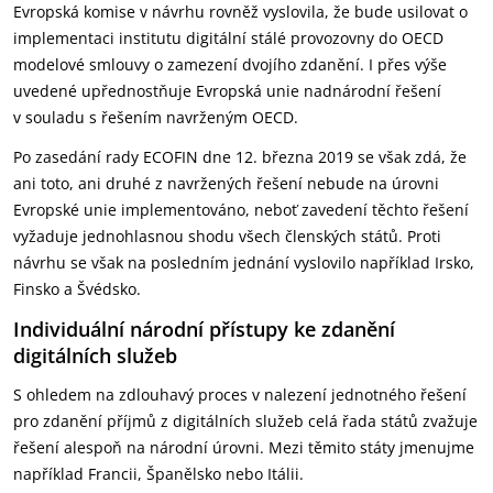
Evropská komise v návrhu rovněž vyslovila, že bude usilovat o
implementaci institutu digitální stálé provozovny do OECD
modelové smlouvy o zamezení dvojího zdanění. I přes výše
uvedené upřednostňuje Evropská unie nadnárodní řešení
v souladu s řešením navrženým OECD.
Po zasedání rady ECOFIN dne 12. března 2019 se však zdá, že
ani toto, ani druhé z navržených řešení nebude na úrovni
Evropské unie implementováno, neboť zavedení těchto řešení
vyžaduje jednohlasnou shodu všech členských států. Proti
návrhu se však na posledním jednání vyslovilo například Irsko,
Finsko a Švédsko.
Individuální národní přístupy ke zdanění
digitálních služeb
S ohledem na zdlouhavý proces v nalezení jednotného řešení
pro zdanění příjmů z digitálních služeb celá řada států zvažuje
řešení alespoň na národní úrovni. Mezi těmito státy jmenujme
například Francii, Španělsko nebo Itálii.