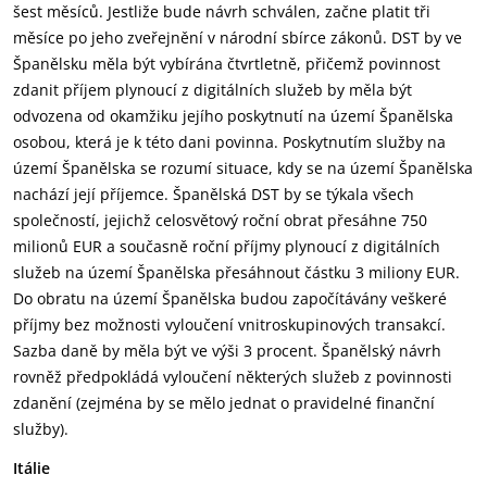
šest měsíců. Jestliže bude návrh schválen, začne platit tři
měsíce po jeho zveřejnění v národní sbírce zákonů. DST by ve
Španělsku měla být vybírána čtvrtletně, přičemž povinnost
zdanit příjem plynoucí z digitálních služeb by měla být
odvozena od okamžiku jejího poskytnutí na území Španělska
osobou, která je k této dani povinna. Poskytnutím služby na
území Španělska se rozumí situace, kdy se na území Španělska
nachází její příjemce. Španělská DST by se týkala všech
společností, jejichž celosvětový roční obrat přesáhne 750
milionů EUR a současně roční příjmy plynoucí z digitálních
služeb na území Španělska přesáhnout částku 3 miliony EUR.
Do obratu na území Španělska budou započítávány veškeré
příjmy bez možnosti vyloučení vnitroskupinových transakcí.
Sazba daně by měla být ve výši 3 procent. Španělský návrh
rovněž předpokládá vyloučení některých služeb z povinnosti
zdanění (zejména by se mělo jednat o pravidelné finanční
služby).
Itálie