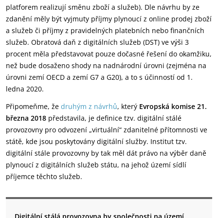
platforem realizují směnu zboží a služeb). Dle návrhu by ze
zdanění měly být vyjmuty příjmy plynoucí z online prodej zboží
a služeb či příjmy z pravidelných platebních nebo finančních
služeb. Obratová daň z digitálních služeb (DST) ve výši 3
procent měla představovat pouze dočasné řešení do okamžiku,
než bude dosaženo shody na nadnárodní úrovni (zejména na
úrovni zemí OECD a zemí G7 a G20), a to s účinností od 1.
ledna 2020.
Připomeňme, že
druhým z návrhů
, který
Evropská komise 21.
března 2018
představila, je definice tzv. digitální stálé
provozovny pro odvození „virtuální“ zdanitelné přítomnosti ve
státě, kde jsou poskytovány digitální služby. Institut tzv.
digitální stále provozovny by tak měl dát právo na výběr daně
plynoucí z digitálních služeb státu, na jehož území sídlí
příjemce těchto služeb.
Digitální stálá provozovna by společnosti na území