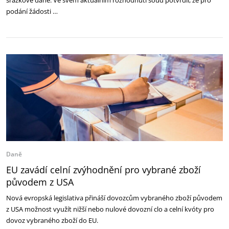
srážkové daně. Ve svém aktuálním rozhodnutí soud potvrdil, že pro
podání žádosti …
Daně
EU zavádí celní zvýhodnění pro vybrané zboží
původem z USA
Nová evropská legislativa přináší dovozcům vybraného zboží původem
z USA možnost využít nižší nebo nulové dovozní clo a celní kvóty pro
dovoz vybraného zboží do EU.