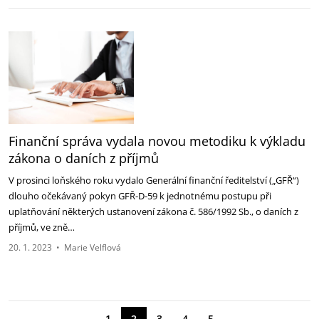
Finanční správa vydala novou metodiku k výkladu
zákona o daních z příjmů
V prosinci loňského roku vydalo Generální finanční ředitelství („GFŘ“)
dlouho očekávaný pokyn GFŘ-D-59 k jednotnému postupu při
uplatňování některých ustanovení zákona č. 586/1992 Sb., o daních z
příjmů, ve zně…
20. 1. 2023
•
Marie Velflová
←
→
1
2
3
4
5