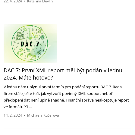
22. 4. 2024
•
Kateřina Devlin
DAC 7: První XML report měl být podán v lednu
2024. Máte hotovo?
V lednu nám uplynul první termín pro podání reportu DAC 7. Řada
firem stále ještě řeší, jak vytvořit povinný XML soubor, neboť
překlopení dat není úplně snadné. Finanční správa neakceptuje report
ve formátu XL…
14. 2. 2024
•
Michaela Kučerová