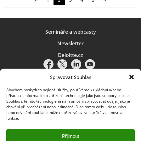
Semináře a webcasty
Newsletter
Deloitte.cz
Spravovat Souhlas
Abychom poskytli co nejlepší služby, používáme k ukládání a/nebo
Pravidla používání
|
Ochrana osobních údajů
|
Soubory cookies
|
přístupu k informacím o zařízení, technologie jako jsou soubory cookies.
Deloitte.cz
Souhlas s těmito technologiemi nám umožní zpracovávat údaje, jako je
chování při procházení nebo jedinečná ID na tomto webu. Nesouhlas
© 2026. Více informací najdete v
Pravidlech používání
.
nebo odvolání souhlasu může nepříznivě ovlivnit určité vlastnosti a
funkce.
Deloitte označuje jednu či více společností globální sítě členských
společností Deloitte Touche Tohmatsu Limited („DTTL“) a jejich dceřiné
a přidružené subjekty (souhrnně „organizace Deloitte“). Společnost DTTL
(rovněž označovaná jako „Deloitte Global“) a každá z jejích členských
Přijmout
společností a jejich přidružených subjektů je samostatným a nezávislým