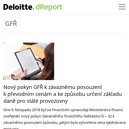
GFŘ
Nový pokyn GFŘ k závaznému posouzení
k převodním cenám a ke způsobu určení základu
daně pro stálé provozovny
Dne 9. listopadu 2018 byl ve Finančním zpravodaji Ministerstva financí
zveřejněn nový pokyn Generálního finančního ředitelství D – 32 k
závaznému posouzení způsobu, jakým byla vytvořena cena sjednávaná
mezi spo…