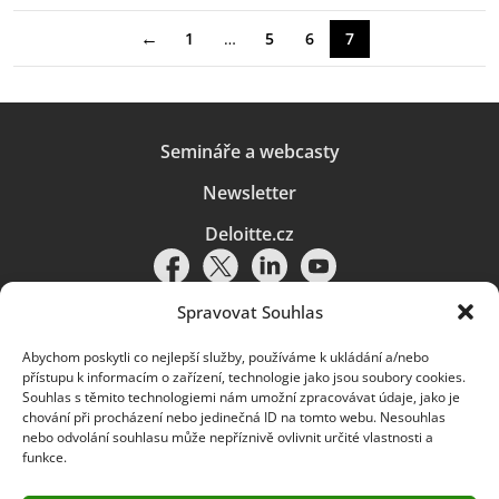
←
1
…
5
6
7
Semináře a webcasty
Newsletter
Deloitte.cz
Spravovat Souhlas
Abychom poskytli co nejlepší služby, používáme k ukládání a/nebo
Pravidla používání
|
Ochrana osobních údajů
|
Soubory cookies
|
přístupu k informacím o zařízení, technologie jako jsou soubory cookies.
Deloitte.cz
Souhlas s těmito technologiemi nám umožní zpracovávat údaje, jako je
chování při procházení nebo jedinečná ID na tomto webu. Nesouhlas
© 2026. Více informací najdete v
Pravidlech používání
.
nebo odvolání souhlasu může nepříznivě ovlivnit určité vlastnosti a
funkce.
Deloitte označuje jednu či více společností globální sítě členských
společností Deloitte Touche Tohmatsu Limited („DTTL“) a jejich dceřiné
a přidružené subjekty (souhrnně „organizace Deloitte“). Společnost DTTL