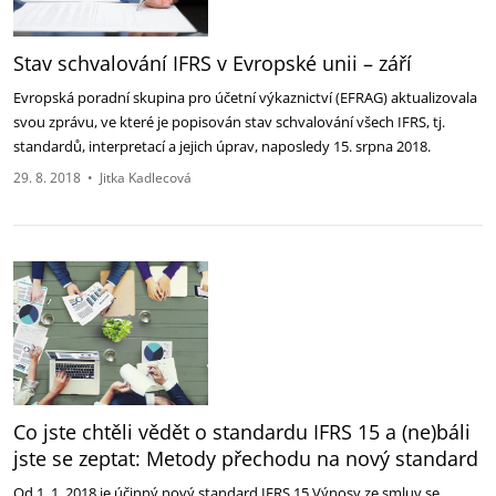
Stav schvalování IFRS v Evropské unii – září
Evropská poradní skupina pro účetní výkaznictví (EFRAG) aktualizovala
svou zprávu, ve které je popisován stav schvalování všech IFRS, tj.
standardů, interpretací a jejich úprav, naposledy 15. srpna 2018.
29. 8. 2018
•
Jitka Kadlecová
Co jste chtěli vědět o standardu IFRS 15 a (ne)báli
jste se zeptat: Metody přechodu na nový standard
Od 1. 1. 2018 je účinný nový standard IFRS 15 Výnosy ze smluv se