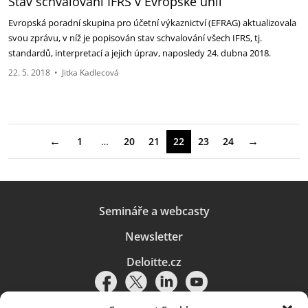
Stav schvalování IFRS v Evropské unii
Evropská poradní skupina pro účetní výkaznictví (EFRAG) aktualizovala
svou zprávu, v níž je popisován stav schvalování všech IFRS, tj.
standardů, interpretací a jejich úprav, naposledy 24. dubna 2018.
22. 5. 2018
•
Jitka Kadlecová
←
→
1
…
20
21
22
23
24
Semináře a webcasty
Newsletter
Deloitte.cz