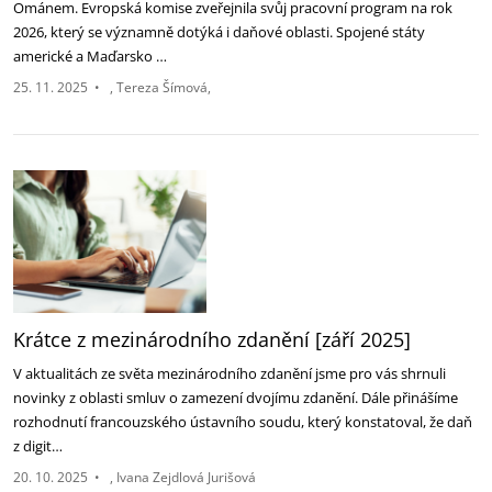
Ománem. Evropská komise zveřejnila svůj pracovní program na rok
2026‎, který se významně dotýká i daňové oblasti. Spojené státy
americké a Maďarsko …
25. 11. 2025
•
Tereza Šímová
Krátce z mezinárodního zdanění [září 2025]‎
V aktualitách ze světa mezinárodního zdanění jsme pro vás shrnuli
novinky z oblasti smluv ‎o zamezení dvojímu zdanění. Dále přinášíme
rozhodnutí francouzského ústavního soudu, ‎který konstatoval, že daň
z digit…
20. 10. 2025
•
Ivana Zejdlová Jurišová