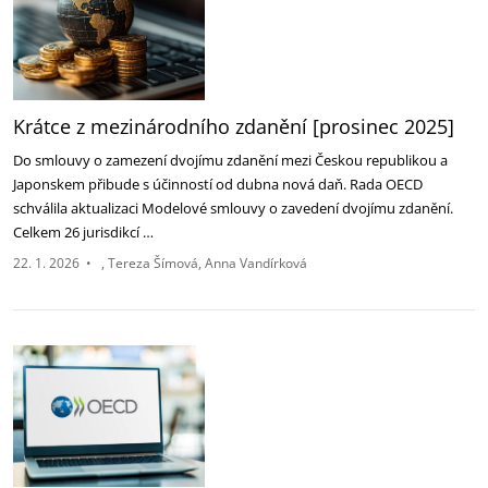
Krátce z mezinárodního zdanění [prosinec 2025]
Do smlouvy o zamezení dvojímu zdanění mezi Českou republikou a
Japonskem přibude s účinností od dubna nová daň. Rada OECD
schválila aktualizaci Modelové smlouvy o zavedení dvojímu zdanění.
Celkem 26 jurisdikcí …
22. 1. 2026
•
Tereza Šímová
Anna Vandírková