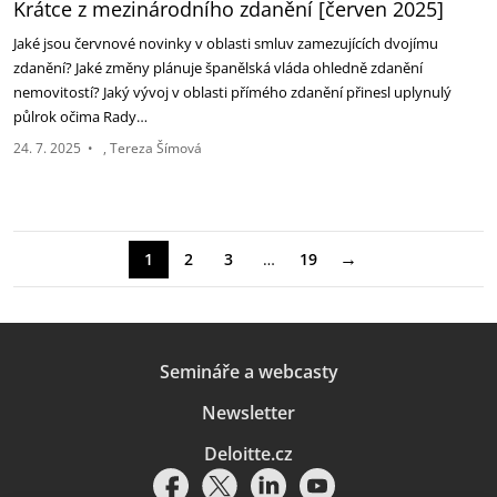
Krátce z mezinárodního zdanění [červen 2025]‎
Jaké jsou červnové novinky v oblasti smluv zamezujících dvojímu
zdanění? Jaké změny plánuje ‎španělská vláda ohledně zdanění
nemovitostí? Jaký vývoj v oblasti přímého zdanění přinesl ‎uplynulý
půlrok očima Rady…
24. 7. 2025
•
Tereza Šímová
→
1
2
3
…
19
Semináře a webcasty
Newsletter
Deloitte.cz