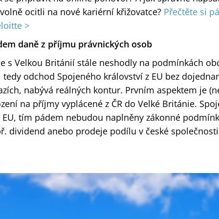
volně ocitli na nové kariérní křižovatce?
Přečtěte si p
loitte >
edem daně z příjmu právnických osob
se s Velkou Británií stále neshodly na podmínkách o
it, tedy odchod Spojeného království z EU bez dojedna
zích, nabývá reálných kontur. Prvním aspektem je (n
ení na příjmy vyplácené z ČR do Velké Británie. Spoje
 EU, tím pádem nebudou naplněny zákonné podmínk
ř. dividend anebo prodeje podílu v české společnost