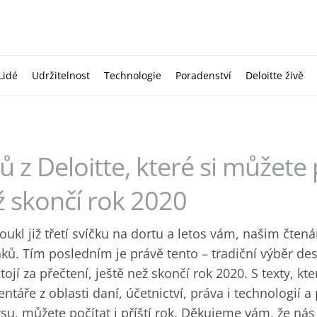
Lidé
Udržitelnost
Technologie
Poradenství
Deloitte živě
ů z Deloitte, které si můžete 
ž skončí rok 2020
oukl již třetí svíčku na dortu a letos vám, našim čten
ků. Tím posledním je právě tento – tradiční výběr des
stojí za přečtení, ještě než skončí rok 2020. S texty, kte
entáře z oblasti daní, účetnictví, práva i technologií
u, můžete počítat i příští rok. Děkujeme vám, že nás 