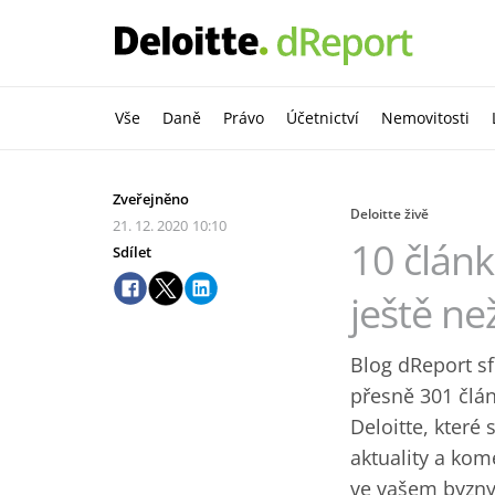
Vše
Daně
Právo
Účetnictví
Nemovitosti
Zveřejněno
Deloitte živě
21. 12. 2020
10:10
10 článk
Sdílet
ještě ne
Blog dReport sf
přesně 301 člán
Deloitte, které 
aktuality a kom
ve vašem byznys