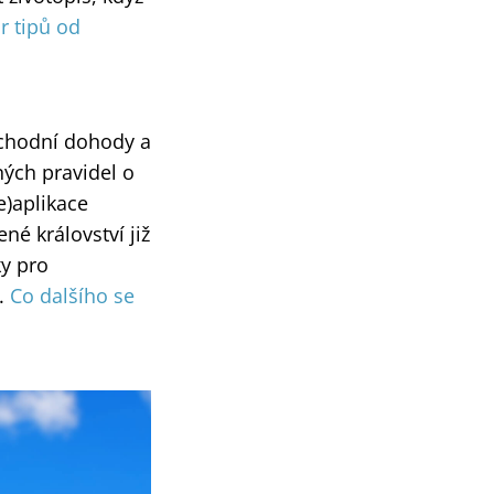
ár tipů od
bchodní dohody a
ných pravidel o
e)aplikace
né království již
y pro
i.
Co dalšího se