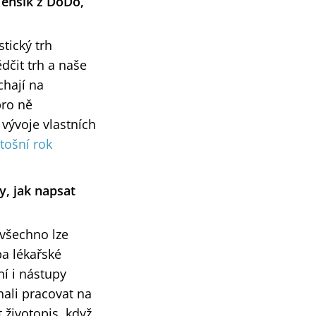
Menšík z DoDo,
stický trh
ědčit trh a naše
chají na
pro ně
vývoje vlastních
tošní rok
y, jak napsat
 všechno lze
ba lékařské
ní i nástupy
nali pracovat na
 životopis, když