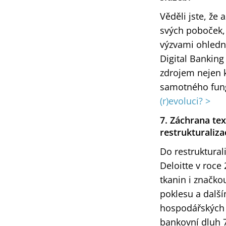
Věděli jste, že
svých poboček, 
výzvami ohledně
Digital Banking
zdrojem nejen 
samotného fungo
(r)evoluci? >
7. Záchrana te
restrukturaliza
Do restruktura
Deloitte v roce
tkanin i značk
poklesu a další
hospodářských p
bankovní dluh 