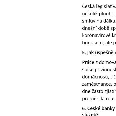
Česká legislati
několik plnoho
smluv na dálku.
dnešní době spo
koronavirové kr
bonusem, ale p
5. Jak úspěšně 
Práce z domova 
spíše povinnos
domácnosti, učí
zaměstnance, o
dne často zjist
proměnila role 
6. České banky 
služeb?