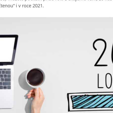
čtenou“ i v roce 2021.