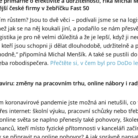
e primárně o efektivitě a udržitelnosti, říká Michal 
jší české firmy v žebříčku Fast 50
ím růstem? Jsou to dvě věci – podívali jsme se na logi
ež jak se na něj koukali jiní, a podařilo se nám přesv
gistika je pro ně velmi důležitá a že je lepší, když ji ne
 kteří jsou schopni ji dělat dlouhodobě, udržitelně a 
dně,“ připomíná Michal Menšík. A také se pustili do 
řeba robodispečera.
Přečtěte si, v čem byl pro DoDo le
aviru: změny na pracovním trhu, online nábory i rad
m koronavirové pandemie jste možná ani netušili, co
přes internet: školní výuku, pracovní schůzky nebo tře
online světa se naplno přenesly také pohovory, škole
nců, kteří místo fyzické přítomnosti v kanceláři začí
k se připravit na online pohovor? A jak správně napsat