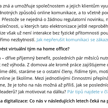
va zná a umožňuje společnostem a jejich klientům vyu
dnotných způsobů online komunikace, a to včetně po
 Přestože se nejedná o žádnou regulatorní novinku, n
lečnosti, u kterých tato elektronizace ještě neproběh
ize však už není interakce bez fyzické přítomnosti 
římo nezbytností.
Jak nepřerušit komunikaci se zákaz
vést virtuální tým na home office?
– dříve příjemný benefit, posledních pár měsíců nutn
t než výhoda. Z domova ale kromě práce zajišťujeme
me děti, staráme se o ostatní členy, řídíme tým, mo
nline je školíme. Mezi jednotlivými činnostmi přepín
íme, že je toho na nás možná až příliš. Jak se posledn
leaderů? Jak motivovat na dálku?
Pár tipů najdete v č
a digitalizace: Co nás v následujících letech čeká na 