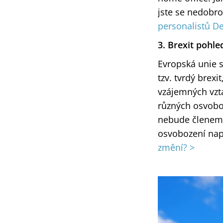
jste se nedobro
personalistů De
3. Brexit pohl
Evropská unie 
tzv. tvrdý brex
vzájemných vzta
různých osvoboz
nebude členem
osvobození nap
změní? >