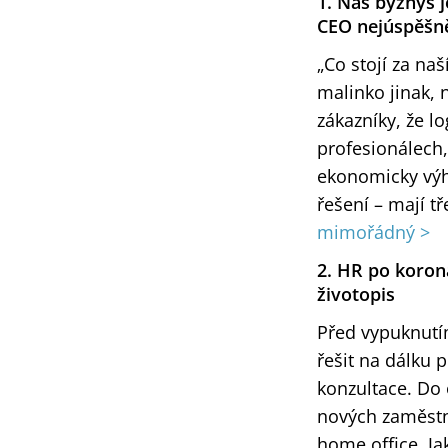
1. Náš byznys j
CEO nejúspěšně
„Co stojí za naš
malinko jinak, n
zákazníky, že lo
profesionálech,
ekonomicky výho
řešení – mají t
mimořádný >
2. HR po koron
životopis
Před vypuknutí
řešit na dálku 
konzultace. Do 
nových zaměstna
home office. Ja