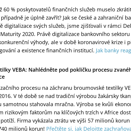
 až 60 % poskytovatelů finančních služeb muselo zkráti
případně je úplně zavřít? Jak se české a zahraniční ba
 digitalizace svých služeb, jsme zjišťovali v rámci Del
 Maturity 2020. Právě digitalizace bankovního sektoru j
konkurenční výhody, ale v době koronavirové krize i
vání a existence finančních institucí.
Jak banky reag
xtilky VEBA: Nahlédněte pod pokličku procesu zvané
ce
lizačního procesu na záchranu broumovské textilky VE
 2016. V té době se nad tradiční výrobou žakársky tk
ou samotnou stahovala mračna. Výroba se kvůli eko
m rizikovým faktorům na klíčových trzích v Africe dos
otíží. Firma vykázala ztrátu ve výši 57 milionů korun
740 milionů korun!
Přečtěte si, jak Deloitte zachraňova