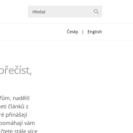
Česky
|
English
přečíst,
ářům, nadělil
eti článků z
ré přinášejí
 a pomáhají vám
čtete stále více