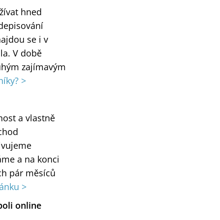
žívat hned
depisování
ajdou se i v
la. V době
pouhým zajímavým
níky? >
ost a vlastně
 chod
tivujeme
áme a na konci
ích pár měsíců
lánku >
poli online