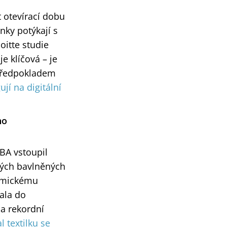
t otevírací dobu
nky potýkají s
oitte studie
e klíčová – je
 předpokladem
ují na digitální
ho
BA vstoupil
aných bavlněných
nomickému
tala do
 a rekordní
l textilku se