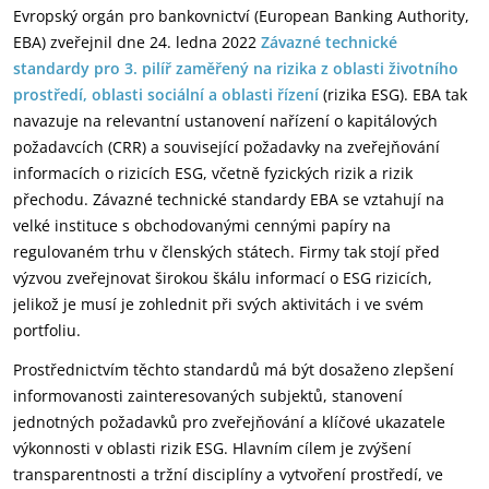
Evropský orgán pro bankovnictví (European Banking Authority,
EBA) zveřejnil dne 24. ledna 2022
Závazné technické
standardy pro 3. pilíř zaměřený na rizika z oblasti životního
prostředí, oblasti sociální a oblasti řízení
(rizika ESG). EBA tak
navazuje na relevantní ustanovení nařízení o kapitálových
požadavcích (CRR) a související požadavky na zveřejňování
informacích o rizicích ESG, včetně fyzických rizik a rizik
přechodu. Závazné technické standardy EBA se vztahují na
velké instituce s obchodovanými cennými papíry na
regulovaném trhu v členských státech. Firmy tak stojí před
výzvou zveřejnovat širokou škálu informací o ESG rizicích,
jelikož je musí je zohlednit při svých aktivitách i ve svém
portfoliu.
Prostřednictvím těchto standardů má být dosaženo zlepšení
informovanosti zainteresovaných subjektů, stanovení
jednotných požadavků pro zveřejňování a klíčové ukazatele
výkonnosti v oblasti rizik ESG. Hlavním cílem je zvýšení
transparentnosti a tržní disciplíny a vytvoření prostředí, ve