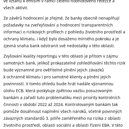
ve vztahu k emisím v rámci celého hodnotového řetězce a
všech aktivit.
Ze závěrů hodnocení je zřejmé, že banky obecně nenaplňují
požadavky na zveřejňování a hodnocení transparentních
informací o rizikových profilech z pohledu životního prostředí a
ochrany klimatu, i když bylo dosaženo mírného pokroku a je
zjevná snaha bank odstranit své nedostatky v této oblasti.
Zvyšování kvality reportingu v této oblasti je přitom v zájmu
samotných bank, jelikož prokazatelné zohledňování těchto rizik
bude významné pro ověřitelné plnění jejich závazků
k ochranně klimatu i pro samotné klienty a plnění jejich
povinností. V tomto ohledu bude hrát nadále významnou
úlohu ECB, která poskytuje zpětnou vazbu posuzovaným
bankám a zařadí tuto problematiku mezi priority kontrolních
činnosti v období 2022 až 2024. Kontrolovaným bankám tak
pomůže dosáhnout naplnění všech nároků, včetně povinných
závazných standardů 3. pilíře zaměřeného na rizika z oblasti
životního prostředí, oblasti sociální a oblasti řízení EBA. V této