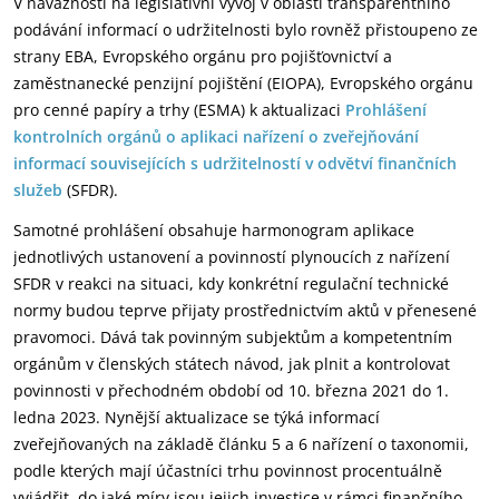
V návaznosti na legislativní vývoj v oblasti transparentního
podávání informací o udržitelnosti bylo rovněž přistoupeno ze
strany EBA, Evropského orgánu pro pojišťovnictví a
zaměstnanecké penzijní pojištění (EIOPA), Evropského orgánu
pro cenné papíry a trhy (ESMA) k aktualizaci
Prohlášení
kontrolních orgánů o aplikaci nařízení o zveřejňování
informací souvisejících s udržitelností v odvětví finančních
služeb
(SFDR).
Samotné prohlášení obsahuje harmonogram aplikace
jednotlivých ustanovení a povinností plynoucích z nařízení
SFDR v reakci na situaci, kdy konkrétní regulační technické
normy budou teprve přijaty prostřednictvím aktů v přenesené
pravomoci. Dává tak povinným subjektům a kompetentním
orgánům v členských státech návod, jak plnit a kontrolovat
povinnosti v přechodném období od 10. března 2021 do 1.
ledna 2023. Nynější aktualizace se týká informací
zveřejňovaných na základě článku 5 a 6 nařízení o taxonomii,
podle kterých mají účastníci trhu povinnost procentuálně
vyjádřit, do jaké míry jsou jejich investice v rámci finančního