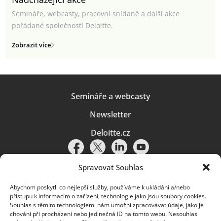
Semináře, webcasty, pracovní snídaně a další akce
pořádané společností Deloitte.
Zobrazit více
Semináře a webcasty
Newsletter
Deloitte.cz
Spravovat Souhlas
Abychom poskytli co nejlepší služby, používáme k ukládání a/nebo
Pravidla používání
|
Ochrana osobních údajů
|
Soubory cookies
|
přístupu k informacím o zařízení, technologie jako jsou soubory cookies.
Deloitte.cz
Souhlas s těmito technologiemi nám umožní zpracovávat údaje, jako je
chování při procházení nebo jedinečná ID na tomto webu. Nesouhlas
© 2026. Více informací najdete v
Pravidlech používání
.