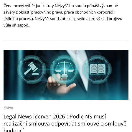
Červencový výběr judikatury Nejvyššího soudu přináší významné
závěry z oblasti pracovního práva, práva obchodních korporací i
civilního procesu. Nejvyšší soud zpřesnil pravidla pro výklad projevu
vůle při započ…
Právo
Legal News [červen 2026]: Podle NS musí
realizační smlouva odpovídat smlouvě o smlouvě
budoucí