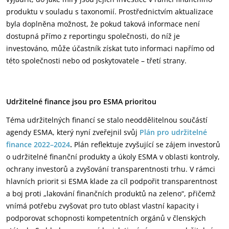
produktu v souladu s taxonomií. Prostřednictvím aktualizace
byla doplněna možnost, že pokud taková informace není
dostupná přímo z reportingu společnosti, do níž je
investováno, může účastník získat tuto informaci napřímo od
této společnosti nebo od poskytovatele – třetí strany.
Udržitelné finance jsou pro ESMA prioritou
Téma udržitelných financí se stalo neoddělitelnou součástí
agendy ESMA, který nyní zveřejnil svůj
Plán pro udržitelné
finance 2022–2024
.
Plán reflektuje zvyšující se zájem investorů
o udržitelné finanční produkty a úkoly ESMA v oblasti kontroly,
ochrany investorů a zvyšování transparentnosti trhu. V rámci
hlavních priorit si ESMA klade za cíl podpořit transparentnost
a boj proti „lakování finančních produktů na zeleno“, přičemž
vnímá potřebu zvyšovat pro tuto oblast vlastní kapacity i
podporovat schopnosti kompetentních orgánů v členských