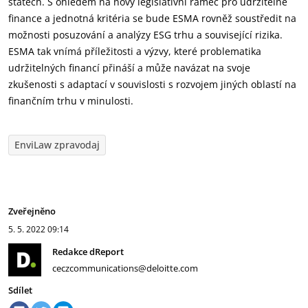
státech. S ohledem na nový legislativní rámec pro udržitelné
finance a jednotná kritéria se bude ESMA rovněž soustředit na
možnosti posuzování a analýzy ESG trhu a související rizika.
ESMA tak vnímá příležitosti a výzvy, které problematika
udržitelných financí přináší a může navázat na svoje
zkušenosti s adaptací v souvislosti s rozvojem jiných oblastí na
finančním trhu v minulosti.
EnviLaw zpravodaj
Zveřejněno
5. 5. 2022
09:14
Redakce dReport
ceczcommunications@deloitte.com
Sdílet