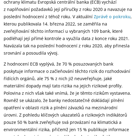
ochrany klimatu Evropská centrální banka (ECB) vychází
z naplňování požadavků její příručky z roku 2020 a navazuje na
poslední hodnocení z téhož roku. V aktuální
Zprávě o pokroku
,
kterou publikovala 14. března 2022, se zaměřila na
zveřejňování těchto informací u vybraných 109 bank, které
podléhají její přímé kontrole a využila data z konce roku 2021.
Navázala tak na poslední hodnocení z roku 2020, aby přinesla
srovnání a posoudila vývoj.
Z hodnocení ECB vyplývá, že 70 % posuzovaných bank
poskytuje informace o začleňování těchto rizik do rozhodování
řídících orgánů, ale 75 % z nich již neuveřejňuje, jaké
materiální dopady mají tato rizika na jejich rizikové profily.
Polovina z nich však také vnímá, že je těmto rizikům vystavena.
Rovněž se ukázalo, že banky nedostatečně dokládají plnění
opatření v oblasti rizik a plnění závazků na mezinárodní
úrovni. Z pohledu klíčových ukazatelů a rizikových indikátorů
pouze 50 % bank zveřejňuje svá provázaní na klimatická a
environmentální rizika, přičemž jen 15 % publikuje informace