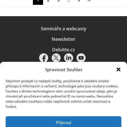
Semináře a webcasty
Newsletter
Deloitte.cz
Spravovat Souhlas
Abychom poskytli co nejlepší služby, používáme k ukládání a/nebo
Pravidla používání
|
Ochrana osobních údajů
|
Soubory cookies
|
přístupu k informacím o zařízení, technologie jako jsou soubory cookies.
Deloitte.cz
Souhlas s těmito technologiemi nám umožní zpracovávat údaje, jako je
chování při procházení nebo jedinečná ID na tomto webu. Nesouhlas
© 2026. Více informací najdete v
Pravidlech používání
.
nebo odvolání souhlasu může nepříznivě ovlivnit určité vlastnosti a
funkce.
Deloitte označuje jednu či více společností globální sítě členských
společností Deloitte Touche Tohmatsu Limited („DTTL“) a jejich dceřiné
a přidružené subjekty (souhrnně „organizace Deloitte“). Společnost DTTL
(rovněž označovaná jako „Deloitte Global“) a každá z jejích členských
Přijmout
společností a jejich přidružených subjektů je samostatným a nezávislým