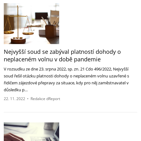
Nejvyšší soud se zabýval platností dohody o
neplaceném volnu v době pandemie
V rozsudku ze dne 23. srpna 2022, sp. zn. 21 Cdo 496/2022, Nejvyšší
soud řešil otázku platnosti dohody o neplaceném volnu uzavřené s
řidičem zájezdové přepravy za situace, kdy pro něj zaměstnavatel v
důsledku p…
22. 11. 2022
•
Redakce dReport