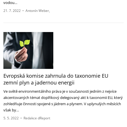
vodou…
21. 7. 2022
•
Antonín Weber
Evropská komise zahrnula do taxonomie EU
zemní plyn a jadernou energii
Ve světě environmentálního práva je v současnosti jedním z nejvíce
akcentovaných témat doplňkový delegovaný akt k taxonomii EU, který
zohledňuje činnosti spojené s jádrem a plynem. V uplynulých měsících
však by…
5. 5. 2022
•
Redakce dReport