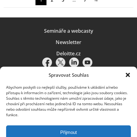
Semináře a webcasty
Newsletter
Deloitte.cz
Spravovat Souhlas
Abychom poskytli co nejlepší služby, používáme k ukládání a/nebo
Pravidla používání
|
Ochrana osobních údajů
|
Soubory cookies
|
přístupu k informacím o zařízení, technologie jako jsou soubory cookies.
Deloitte.cz
Souhlas s těmito technologiemi nám umožní zpracovávat údaje, jako je
chování při procházení nebo jedinečná ID na tomto webu. Nesouhlas
© 2026. Více informací najdete v
Pravidlech používání
.
nebo odvolání souhlasu může nepříznivě ovlivnit určité vlastnosti a
funkce.
Deloitte označuje jednu či více společností globální sítě členských
společností Deloitte Touche Tohmatsu Limited („DTTL“) a jejich dceřiné
a přidružené subjekty (souhrnně „organizace Deloitte“). Společnost DTTL
(rovněž označovaná jako „Deloitte Global“) a každá z jejích členských
Přijmout
společností a jejich přidružených subjektů je samostatným a nezávislým