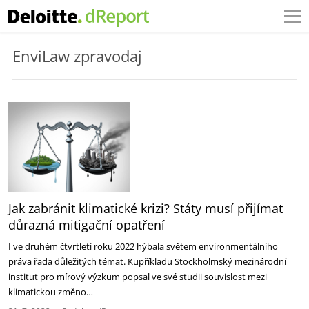
EnviLaw zpravodaj
Jak zabránit klimatické krizi? Státy musí přijímat
důrazná mitigační opatření
I ve druhém čtvrtletí roku 2022 hýbala světem environmentálního
práva řada důležitých témat. Kupříkladu Stockholmský mezinárodní
institut pro mírový výzkum popsal ve své studii souvislost mezi
klimatickou změno…