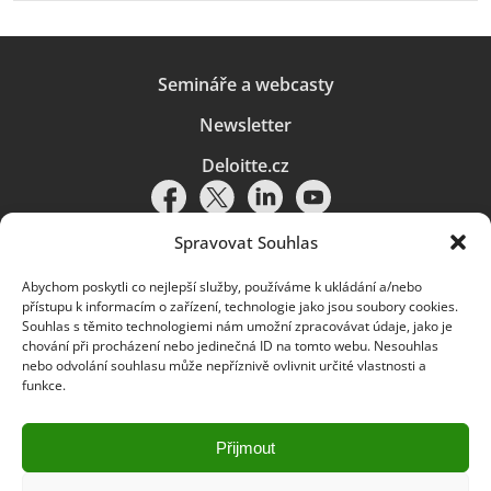
Semináře a webcasty
Newsletter
Deloitte.cz
Spravovat Souhlas
Abychom poskytli co nejlepší služby, používáme k ukládání a/nebo
Pravidla používání
|
Ochrana osobních údajů
|
Soubory cookies
|
přístupu k informacím o zařízení, technologie jako jsou soubory cookies.
Deloitte.cz
Souhlas s těmito technologiemi nám umožní zpracovávat údaje, jako je
chování při procházení nebo jedinečná ID na tomto webu. Nesouhlas
© 2026. Více informací najdete v
Pravidlech používání
.
nebo odvolání souhlasu může nepříznivě ovlivnit určité vlastnosti a
funkce.
Deloitte označuje jednu či více společností globální sítě členských
společností Deloitte Touche Tohmatsu Limited („DTTL“) a jejich dceřiné
a přidružené subjekty (souhrnně „organizace Deloitte“). Společnost DTTL
(rovněž označovaná jako „Deloitte Global“) a každá z jejích členských
Přijmout
společností a jejich přidružených subjektů je samostatným a nezávislým
právním subjektem, který není oprávněn zavazovat nebo přijímat závazky