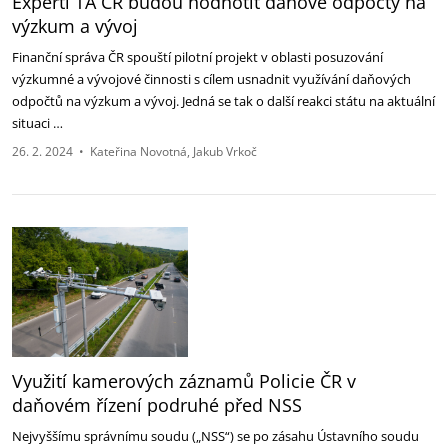
Experti TA ČR budou hodnotit daňové odpočty na
výzkum a vývoj
Finanční správa ČR spouští pilotní projekt v oblasti posuzování
výzkumné a vývojové činnosti s cílem usnadnit využívání daňových
odpočtů na výzkum a vývoj. Jedná se tak o další reakci státu na aktuální
situaci …
26. 2. 2024
•
Kateřina Novotná
Jakub Vrkoč
Využití kamerových záznamů Policie ČR v
daňovém řízení podruhé před NSS
Nejvyššímu správnímu soudu („NSS“) se po zásahu Ústavního soudu