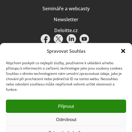
Semináře a webcasty
Newsletter
Deloitte.cz
Spravovat Souhlas
Abychom poskytli co nejlepší služby, používáme k ukládání a/nebo
Pravidla používání
|
Ochrana osobních údajů
|
Soubory cookies
|
přístupu k informacím o zařízení, technologie jako jsou soubory cookies.
Deloitte.cz
Souhlas s těmito technologiemi nám umožní zpracovávat údaje, jako je
chování při procházení nebo jedinečná ID na tomto webu. Nesouhlas
© 2026. Více informací najdete v
Pravidlech používání
.
nebo odvolání souhlasu může nepříznivě ovlivnit určité vlastnosti a
funkce.
Deloitte označuje jednu či více společností globální sítě členských
společností Deloitte Touche Tohmatsu Limited („DTTL“) a jejich dceřiné
a přidružené subjekty (souhrnně „organizace Deloitte“). Společnost DTTL
(rovněž označovaná jako „Deloitte Global“) a každá z jejích členských
Přijmout
společností a jejich přidružených subjektů je samostatným a nezávislým
právním subjektem, který není oprávněn zavazovat nebo přijímat závazky
za jinou z těchto členských společností a jejich přidružených subjektů ve
Odmítnout
vztahu k třetím stranám. Společnost DTTL a každá členská společnost
a přidružený subjekt nese odpovědnost pouze za své vlastní jednání či