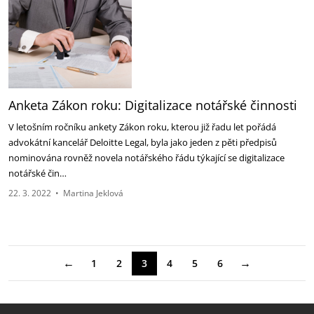
Anketa Zákon roku: Digitalizace notářské činnosti
V letošním ročníku ankety Zákon roku, kterou již řadu let pořádá
advokátní kancelář Deloitte Legal, byla jako jeden z pěti předpisů
nominována rovněž novela notářského řádu týkající se digitalizace
notářské čin…
22. 3. 2022
•
Martina Jeklová
←
→
1
2
3
4
5
6