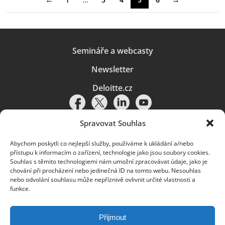
Semináře a webcasty
Newsletter
Deloitte.cz
Spravovat Souhlas
Abychom poskytli co nejlepší služby, používáme k ukládání a/nebo
Pravidla používání
|
Ochrana osobních údajů
|
Soubory cookies
|
přístupu k informacím o zařízení, technologie jako jsou soubory cookies.
Deloitte.cz
Souhlas s těmito technologiemi nám umožní zpracovávat údaje, jako je
chování při procházení nebo jedinečná ID na tomto webu. Nesouhlas
© 2026. Více informací najdete v
Pravidlech používání
.
nebo odvolání souhlasu může nepříznivě ovlivnit určité vlastnosti a
funkce.
Deloitte označuje jednu či více společností globální sítě členských
společností Deloitte Touche Tohmatsu Limited („DTTL“) a jejich dceřiné
a přidružené subjekty (souhrnně „organizace Deloitte“). Společnost DTTL
(rovněž označovaná jako „Deloitte Global“) a každá z jejích členských
Přijmout
společností a jejich přidružených subjektů je samostatným a nezávislým