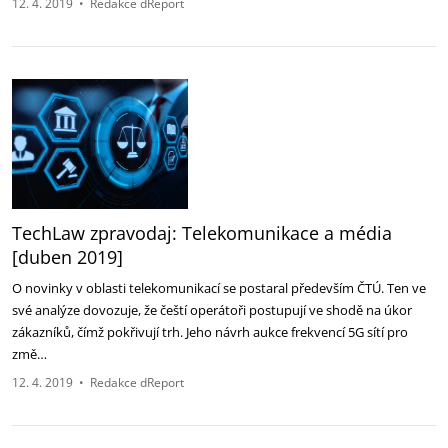
12. 4. 2019
•
Redakce dReport
TechLaw zpravodaj: Telekomunikace a média
[duben 2019]
O novinky v oblasti telekomunikací se postaral především ČTÚ. Ten ve
své analýze dovozuje, že čeští operátoři postupují ve shodě na úkor
zákazníků, čímž pokřivují trh. Jeho návrh aukce frekvencí 5G sítí pro
změ…
12. 4. 2019
•
Redakce dReport