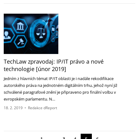
TechLaw zpravodaj: IP/IT právo a nové
technologie [únor 2019]
Jedním z hlavních témat IP/IT oblasti je i nadále rekodifikace
autorského práva na jednotném digitálním trhu, jehož nyní již
schválené paragrafové znění je připraveno pro finální volbu v
evropském parlamentu. N…
18. 2. 2019
•
Redakce dReport
←
→
1
…
3
4
5
6