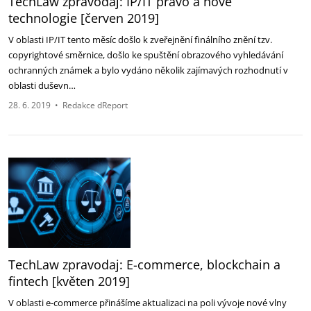
TechLaw zpravodaj: IP/IT právo a nové
technologie [červen 2019]
V oblasti IP/IT tento měsíc došlo k zveřejnění finálního znění tzv.
copyrightové směrnice, došlo ke spuštění obrazového vyhledávání
ochranných známek a bylo vydáno několik zajímavých rozhodnutí v
oblasti duševn…
28. 6. 2019
•
Redakce dReport
TechLaw zpravodaj: E-commerce, blockchain a
fintech [květen 2019]
V oblasti e-commerce přinášíme aktualizaci na poli vývoje nové vlny