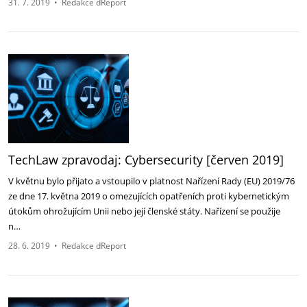
31. 7. 2019
•
Redakce dReport
TechLaw zpravodaj: Cybersecurity [červen 2019]
V květnu bylo přijato a vstoupilo v platnost Nařízení Rady (EU) 2019/76
ze dne 17. května 2019 o omezujících opatřeních proti kybernetickým
útokům ohrožujícím Unii nebo její členské státy. Nařízení se použije
n…
28. 6. 2019
•
Redakce dReport