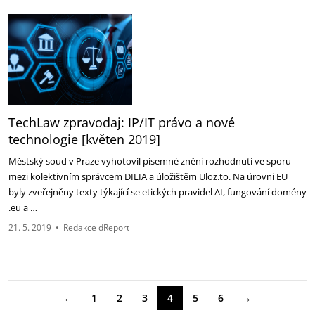
TechLaw zpravodaj: IP/IT právo a nové
technologie [květen 2019]
Městský soud v Praze vyhotovil písemné znění rozhodnutí ve sporu
mezi kolektivním správcem DILIA a úložištěm Uloz.to. Na úrovni EU
byly zveřejněny texty týkající se etických pravidel AI, fungování domény
.eu a …
21. 5. 2019
•
Redakce dReport
←
→
1
2
3
4
5
6