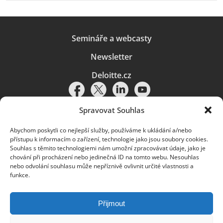
Semináře a webcasty
Newsletter
Deloitte.cz
Spravovat Souhlas
Abychom poskytli co nejlepší služby, používáme k ukládání a/nebo
Pravidla používání
|
Ochrana osobních údajů
|
Soubory cookies
|
přístupu k informacím o zařízení, technologie jako jsou soubory cookies.
Deloitte.cz
Souhlas s těmito technologiemi nám umožní zpracovávat údaje, jako je
chování při procházení nebo jedinečná ID na tomto webu. Nesouhlas
© 2026. Více informací najdete v
Pravidlech používání
.
nebo odvolání souhlasu může nepříznivě ovlivnit určité vlastnosti a
funkce.
Deloitte označuje jednu či více společností globální sítě členských
společností Deloitte Touche Tohmatsu Limited („DTTL“) a jejich dceřiné
a přidružené subjekty (souhrnně „organizace Deloitte“). Společnost DTTL
(rovněž označovaná jako „Deloitte Global“) a každá z jejích členských
Přijmout
společností a jejich přidružených subjektů je samostatným a nezávislým
právním subjektem, který není oprávněn zavazovat nebo přijímat závazky