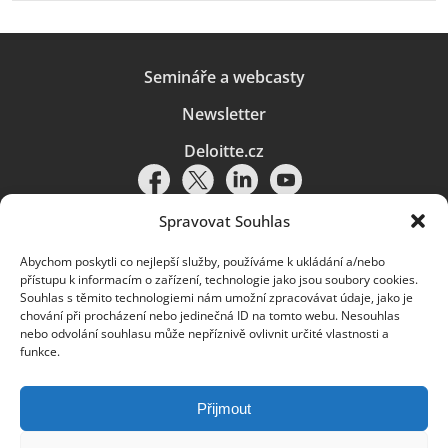
Semináře a webcasty
Newsletter
Deloitte.cz
Spravovat Souhlas
Abychom poskytli co nejlepší služby, používáme k ukládání a/nebo
Pravidla používání
|
Ochrana osobních údajů
|
Soubory cookies
|
přístupu k informacím o zařízení, technologie jako jsou soubory cookies.
Deloitte.cz
Souhlas s těmito technologiemi nám umožní zpracovávat údaje, jako je
chování při procházení nebo jedinečná ID na tomto webu. Nesouhlas
© 2026. Více informací najdete v
Pravidlech používání
.
nebo odvolání souhlasu může nepříznivě ovlivnit určité vlastnosti a
funkce.
Deloitte označuje jednu či více společností globální sítě členských
společností Deloitte Touche Tohmatsu Limited („DTTL“) a jejich dceřiné
a přidružené subjekty (souhrnně „organizace Deloitte“). Společnost DTTL
(rovněž označovaná jako „Deloitte Global“) a každá z jejích členských
Přijmout
společností a jejich přidružených subjektů je samostatným a nezávislým
právním subjektem, který není oprávněn zavazovat nebo přijímat závazky