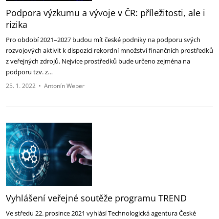
Podpora výzkumu a vývoje v ČR: příležitosti, ale i
rizika
Pro období 2021–2027 budou mít české podniky na podporu svých
rozvojových aktivit k dispozici rekordní množství finančních prostředků
z veřejných zdrojů. Nejvíce prostředků bude určeno zejména na
podporu tzv. z…
25. 1. 2022
•
Antonín Weber
Vyhlášení veřejné soutěže programu TREND
Ve středu 22. prosince 2021 vyhlásí Technologická agentura České