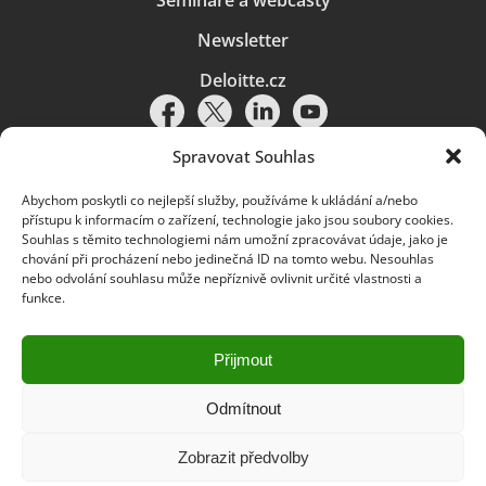
Semináře a webcasty
Newsletter
Deloitte.cz
Spravovat Souhlas
Abychom poskytli co nejlepší služby, používáme k ukládání a/nebo
Pravidla používání
|
Ochrana osobních údajů
|
Soubory cookies
|
přístupu k informacím o zařízení, technologie jako jsou soubory cookies.
Deloitte.cz
Souhlas s těmito technologiemi nám umožní zpracovávat údaje, jako je
chování při procházení nebo jedinečná ID na tomto webu. Nesouhlas
© 2026. Více informací najdete v
Pravidlech používání
.
nebo odvolání souhlasu může nepříznivě ovlivnit určité vlastnosti a
funkce.
Deloitte označuje jednu či více společností globální sítě členských
společností Deloitte Touche Tohmatsu Limited („DTTL“) a jejich dceřiné
a přidružené subjekty (souhrnně „organizace Deloitte“). Společnost DTTL
(rovněž označovaná jako „Deloitte Global“) a každá z jejích členských
Přijmout
společností a jejich přidružených subjektů je samostatným a nezávislým
právním subjektem, který není oprávněn zavazovat nebo přijímat závazky
za jinou z těchto členských společností a jejich přidružených subjektů ve
Odmítnout
vztahu k třetím stranám. Společnost DTTL a každá členská společnost
a přidružený subjekt nese odpovědnost pouze za své vlastní jednání či
Zobrazit předvolby
pochybení, nikoli za jednání či pochybení jiných členských společností či
přidružených subjektů. Společnost DTTL služby klientům neposkytuje. Více