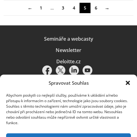
←
→
1
…
3
4
5
6
Semináře a webcasty
Newsletter
Deloitte.cz
Spravovat Souhlas
Abychom poskytli co nejlepší služby, používáme k ukládání a/nebo
Pravidla používání
|
Ochrana osobních údajů
|
Soubory cookies
|
přístupu k informacím o zařízení, technologie jako jsou soubory cookies.
Deloitte.cz
Souhlas s těmito technologiemi nám umožní zpracovávat údaje, jako je
chování při procházení nebo jedinečná ID na tomto webu. Nesouhlas
© 2026. Více informací najdete v
Pravidlech používání
.
nebo odvolání souhlasu může nepříznivě ovlivnit určité vlastnosti a
funkce.
Deloitte označuje jednu či více společností globální sítě členských
společností Deloitte Touche Tohmatsu Limited („DTTL“) a jejich dceřiné
a přidružené subjekty (souhrnně „organizace Deloitte“). Společnost DTTL