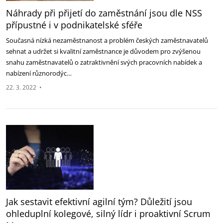
Náhrady při přijetí do zaměstnání jsou dle NSS
přípustné i v podnikatelské sféře
Současná nízká nezaměstnanost a problém českých zaměstnavatelů
sehnat a udržet si kvalitní zaměstnance je důvodem pro zvýšenou
snahu zaměstnavatelů o zatraktivnění svých pracovních nabídek a
nabízení různorodýc…
22. 3. 2022
•
Jak sestavit efektivní agilní tým? Důležití jsou
ohleduplní kolegové, silný lídr i proaktivní Scrum