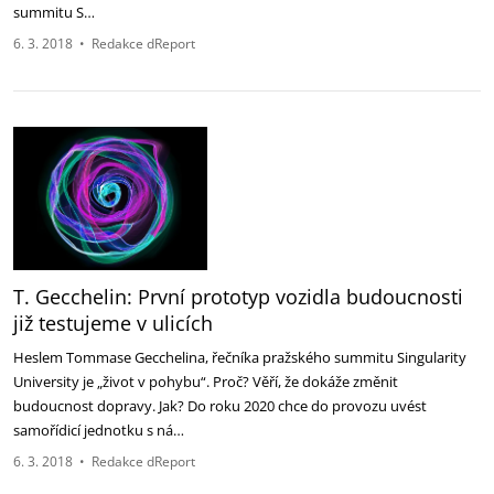
summitu S…
6. 3. 2018
•
Redakce dReport
T. Gecchelin: První prototyp vozidla budoucnosti
již testujeme v ulicích
Heslem Tommase Gecchelina, řečníka pražského summitu Singularity
University je „život v pohybu“. Proč? Věří, že dokáže změnit
budoucnost dopravy. Jak? Do roku 2020 chce do provozu uvést
samořídicí jednotku s ná…
6. 3. 2018
•
Redakce dReport