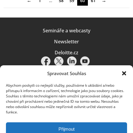
←
→
1
…
58
59
60
61
Semináře a webcasty
Newsletter
Deloitte.cz
Spravovat Souhlas
Abychom poskytli co nejlepší služby, používáme k ukládání a/nebo
Pravidla používání
|
Ochrana osobních údajů
|
Soubory cookies
|
přístupu k informacím o zařízení, technologie jako jsou soubory cookies.
Deloitte.cz
Souhlas s těmito technologiemi nám umožní zpracovávat údaje, jako je
chování při procházení nebo jedinečná ID na tomto webu. Nesouhlas
© 2026. Více informací najdete v
Pravidlech používání
.
nebo odvolání souhlasu může nepříznivě ovlivnit určité vlastnosti a
funkce.
Deloitte označuje jednu či více společností globální sítě členských
společností Deloitte Touche Tohmatsu Limited („DTTL“) a jejich dceřiné
a přidružené subjekty (souhrnně „organizace Deloitte“). Společnost DTTL
(rovněž označovaná jako „Deloitte Global“) a každá z jejích členských
Přijmout
společností a jejich přidružených subjektů je samostatným a nezávislým