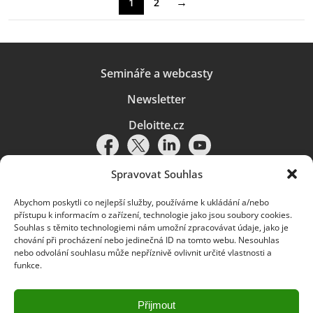
→
1
2
Semináře a webcasty
Newsletter
Deloitte.cz
Spravovat Souhlas
Abychom poskytli co nejlepší služby, používáme k ukládání a/nebo
Pravidla používání
|
Ochrana osobních údajů
|
Soubory cookies
|
přístupu k informacím o zařízení, technologie jako jsou soubory cookies.
Deloitte.cz
Souhlas s těmito technologiemi nám umožní zpracovávat údaje, jako je
chování při procházení nebo jedinečná ID na tomto webu. Nesouhlas
© 2026. Více informací najdete v
Pravidlech používání
.
nebo odvolání souhlasu může nepříznivě ovlivnit určité vlastnosti a
funkce.
Deloitte označuje jednu či více společností globální sítě členských
společností Deloitte Touche Tohmatsu Limited („DTTL“) a jejich dceřiné
a přidružené subjekty (souhrnně „organizace Deloitte“). Společnost DTTL
(rovněž označovaná jako „Deloitte Global“) a každá z jejích členských
Přijmout
společností a jejich přidružených subjektů je samostatným a nezávislým