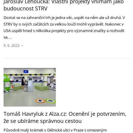
Jaroslav Lehoučka: Vlastní projekty vnímám jako
budoucnost STRV
Dostat se na zahraniční trh je jedna věc, uspět na něm ale už druhá. V
STRV by o svých začátcích za velkou louží mohli vyprávět. Nakonec v
USA uspěli hned s několika projekty pro významné značky a rozhodli
se, …
9. 6. 2022
•
Tomáš Havryluk z Alza.cz: Ocenění je potvrzením,
že se ubíráme správnou cestou
Původně malý krámek v Dělnické ulici v Praze s omezeným