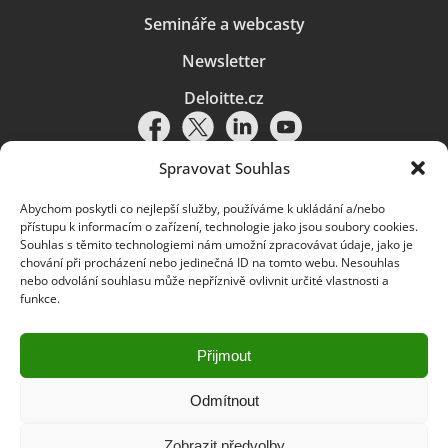
Semináře a webcasty
Newsletter
Deloitte.cz
Spravovat Souhlas
Abychom poskytli co nejlepší služby, používáme k ukládání a/nebo
Pravidla používání
|
Ochrana osobních údajů
|
Soubory cookies
|
přístupu k informacím o zařízení, technologie jako jsou soubory cookies.
Deloitte.cz
Souhlas s těmito technologiemi nám umožní zpracovávat údaje, jako je
chování při procházení nebo jedinečná ID na tomto webu. Nesouhlas
© 2026. Více informací najdete v
Pravidlech používání
.
nebo odvolání souhlasu může nepříznivě ovlivnit určité vlastnosti a
funkce.
Deloitte označuje jednu či více společností globální sítě členských
společností Deloitte Touche Tohmatsu Limited („DTTL“) a jejich dceřiné
a přidružené subjekty (souhrnně „organizace Deloitte“). Společnost DTTL
(rovněž označovaná jako „Deloitte Global“) a každá z jejích členských
Přijmout
společností a jejich přidružených subjektů je samostatným a nezávislým
právním subjektem, který není oprávněn zavazovat nebo přijímat závazky
za jinou z těchto členských společností a jejich přidružených subjektů ve
Odmítnout
vztahu k třetím stranám. Společnost DTTL a každá členská společnost
a přidružený subjekt nese odpovědnost pouze za své vlastní jednání či
Zobrazit předvolby
pochybení, nikoli za jednání či pochybení jiných členských společností či