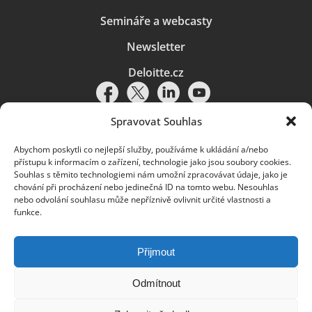
Semináře a webcasty
Newsletter
Deloitte.cz
Spravovat Souhlas
Abychom poskytli co nejlepší služby, používáme k ukládání a/nebo
Pravidla používání
|
Ochrana osobních údajů
|
Soubory cookies
|
přístupu k informacím o zařízení, technologie jako jsou soubory cookies.
Deloitte.cz
Souhlas s těmito technologiemi nám umožní zpracovávat údaje, jako je
chování při procházení nebo jedinečná ID na tomto webu. Nesouhlas
© 2026. Více informací najdete v
Pravidlech používání
.
nebo odvolání souhlasu může nepříznivě ovlivnit určité vlastnosti a
funkce.
Deloitte označuje jednu či více společností globální sítě členských
společností Deloitte Touche Tohmatsu Limited („DTTL“) a jejich dceřiné
a přidružené subjekty (souhrnně „organizace Deloitte“). Společnost DTTL
(rovněž označovaná jako „Deloitte Global“) a každá z jejích členských
Přijmout
společností a jejich přidružených subjektů je samostatným a nezávislým
právním subjektem, který není oprávněn zavazovat nebo přijímat závazky
za jinou z těchto členských společností a jejich přidružených subjektů ve
Odmítnout
vztahu k třetím stranám. Společnost DTTL a každá členská společnost
a přidružený subjekt nese odpovědnost pouze za své vlastní jednání či