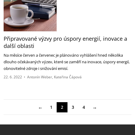
Připravované výzvy pro úspory energií, inovace a
další oblasti
Na měsíce červen a červenec je plánováno vyhlášení hned několika
dlouho očekávaných výzev, které se zaměří na inovace, úspory energií,
obnovitelné zdroje i snižování emisí.
22. 6. 2022
•
Antonín Weber
Kateřina Čápová
←
→
1
2
3
4