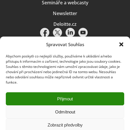
Semináře a webcasty
Newsletter
Deloitte.cz
Spravovat Souhlas
Abychom poskytli co nejlepší služby, používáme k ukládání a/nebo
Pravidla používání
|
Ochrana osobních údajů
|
Soubory cookies
|
přístupu k informacím o zařízení, technologie jako jsou soubory cookies.
Deloitte.cz
Souhlas s těmito technologiemi nám umožní zpracovávat údaje, jako je
chování při procházení nebo jedinečná ID na tomto webu. Nesouhlas
© 2026. Více informací najdete v
Pravidlech používání
.
nebo odvolání souhlasu může nepříznivě ovlivnit určité vlastnosti a
funkce.
Deloitte označuje jednu či více společností globální sítě členských
společností Deloitte Touche Tohmatsu Limited („DTTL“) a jejich dceřiné
a přidružené subjekty (souhrnně „organizace Deloitte“). Společnost DTTL
(rovněž označovaná jako „Deloitte Global“) a každá z jejích členských
Přijmout
společností a jejich přidružených subjektů je samostatným a nezávislým
právním subjektem, který není oprávněn zavazovat nebo přijímat závazky
za jinou z těchto členských společností a jejich přidružených subjektů ve
Odmítnout
vztahu k třetím stranám. Společnost DTTL a každá členská společnost
a přidružený subjekt nese odpovědnost pouze za své vlastní jednání či
Zobrazit předvolby
pochybení, nikoli za jednání či pochybení jiných členských společností či
přidružených subjektů. Společnost DTTL služby klientům neposkytuje. Více