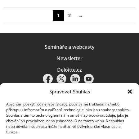
→
1
2
Semináře a webcasty
Newsletter
Deloitte.cz
Spravovat Souhlas
Abychom poskytli co nejlepší služby, používáme k ukládání a/nebo
Pravidla používání
|
Ochrana osobních údajů
|
Soubory cookies
|
přístupu k informacím o zařízení, technologie jako jsou soubory cookies.
Deloitte.cz
Souhlas s těmito technologiemi nám umožní zpracovávat údaje, jako je
chování při procházení nebo jedinečná ID na tomto webu. Nesouhlas
© 2026. Více informací najdete v
Pravidlech používání
.
nebo odvolání souhlasu může nepříznivě ovlivnit určité vlastnosti a
funkce.
Deloitte označuje jednu či více společností globální sítě členských
společností Deloitte Touche Tohmatsu Limited („DTTL“) a jejich dceřiné