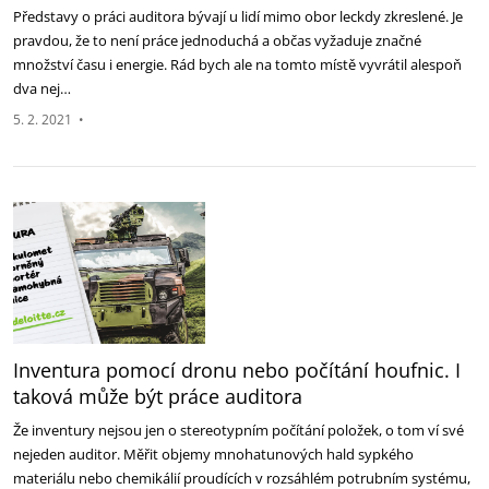
Představy o práci auditora bývají u lidí mimo obor leckdy zkreslené. Je
pravdou, že to není práce jednoduchá a občas vyžaduje značné
množství času i energie. Rád bych ale na tomto místě vyvrátil alespoň
dva nej…
5. 2. 2021
•
Inventura pomocí dronu nebo počítání houfnic. I
taková může být práce auditora
Že inventury nejsou jen o stereotypním počítání položek, o tom ví své
nejeden auditor. Měřit objemy mnohatunových hald sypkého
materiálu nebo chemikálií proudících v rozsáhlém potrubním systému,