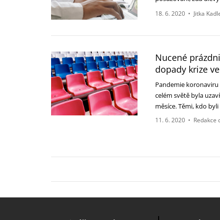
18. 6. 2020
•
Jitka Kad
Nucené prázdni
dopady krize ve
Pandemie koronaviru z
celém světě byla uzav
měsíce. Těmi, kdo byl
11. 6. 2020
•
Redakce 