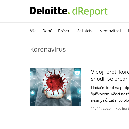
Vše
Daně
Právo
Účetnictví
Nemovitosti
Koronavirus
V boji proti ko
shodli se předn
Nadační fond na podpo
špičkovými vědci na t
nesmyslů, zatímco ob
11. 11. 2020
•
Pavlína 