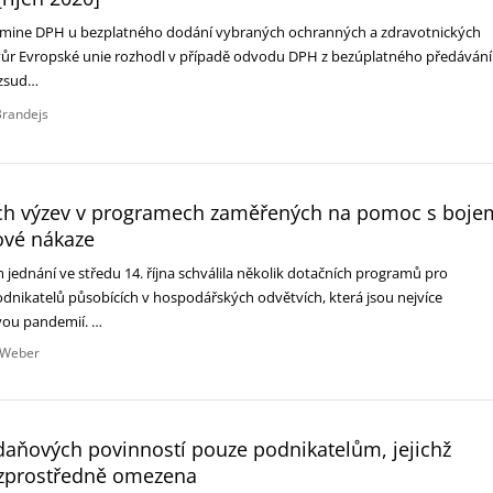
romine DPH u bezplatného dodání vybraných ochranných a zdravotnických
vůr Evropské unie rozhodl v případě odvodu DPH z bezúplatného předávání
rozsud…
randejs
ch výzev v programech zaměřených na pomoc s boje
ové nákaze
ednání ve středu 14. října schválila několik dotačních programů pro
nikatelů působících v hospodářských odvětvích, která jsou nejvíce
vou pandemií. …
 Weber
daňových povinností pouze podnikatelům, jejichž
ezprostředně omezena