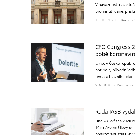
V návaznosti na aktuál
prominutí daně, přísl
15. 10. 2020
•
Roman Ž
CFO Congress 2
době koronaviro
Jak se v České republi
potvrdily původní odh
témata hlavního ek
9. 9. 2020
•
Pavlína Sk
Rada IASB vyda
Dne 28. května 2020 v
16 s názvem Úlevy od 
posuzování, zda úlev