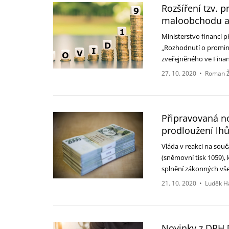
Rozšíření tzv. 
maloobchodu a 
Ministerstvo financí p
„Rozhodnutí o prominu
zveřejněného ve Fin
27. 10. 2020
•
Roman Ž
Připravovaná n
prodloužení lh
Vláda v reakci na sou
(sněmovní tisk 1059),
splnění zákonných v
21. 10. 2020
•
Luděk H
Novinky z DPH [