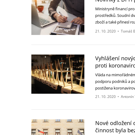
Ministryně financí p
prostředků. Soudní d
zboží a také přinesl 
21. 10. 2020
•
Tomáš B
Vyhlášení nový
proti koronavir
Vláda na mimořádném j
podporu podniků a pod
postižena koronaviro
21. 10. 2020
•
Antonín
Nové odložení 
činnost byla b