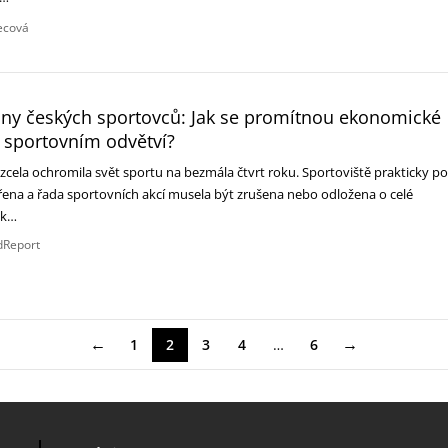
lecová
ny českých sportovců: Jak se promítnou ekonomické
 sportovním odvětví?
cela ochromila svět sportu na bezmála čtvrt roku. Sportoviště prakticky po
řena a řada sportovních akcí musela být zrušena nebo odložena o celé
i k…
dReport
←
→
1
2
3
4
…
6