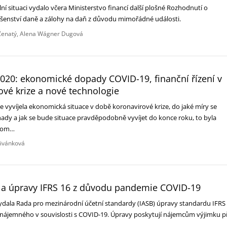
ní situaci vydalo včera Ministerstvo financí další plošné Rozhodnutí o
ušenství daně a zálohy na daň z důvodu mimořádné události.
enatý
Alena Wágner Dugová
020: ekonomické dopady COVID-19, finanční řízení v
vé krize a nové technologie
ce vyvíjela ekonomická situace v době koronavirové krize, do jaké míry se
ady a jak se bude situace pravděpodobně vyvíjet do konce roku, to byla
onom…
řivánková
la úpravy IFRS 16 z důvodu pandemie COVID-19
ydala Rada pro mezinárodní účetní standardy (IASB) úpravy standardu IFRS
nájemného v souvislosti s COVID-19. Úpravy poskytují nájemcům výjimku př
y…