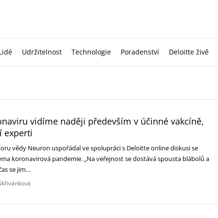
Lidé
Udržitelnost
Technologie
Poradenství
Deloitte živě
ronaviru vidíme naději především v účinné vakcíně,
í experti
ru vědy Neuron uspořádal ve spolupráci s Deloitte online diskusi se
éma koronavirová pandemie. „Na veřejnost se dostává spousta blábolů a
čas se jim…
Skřivánková