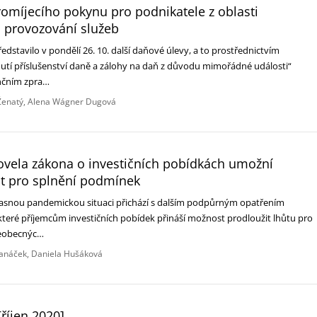
promíjecího pokynu pro podnikatele z oblasti
provozování služeb
ředstavilo v pondělí 26. 10. další daňové úlevy, a to prostřednictvím
tí příslušenství daně a zálohy na daň z důvodu mimořádné události“
ančním zpra…
enatý
Alena Wágner Dugová
ovela zákona o investičních pobídkách umožní
ůt pro splnění podmínek
časnou pandemickou situaci přichází s dalším podpůrným opatřením
 které příjemcům investičních pobídek přináší možnost prodloužit lhůtu pro
šeobecnýc…
anáček
Daniela Hušáková
říjen 2020]