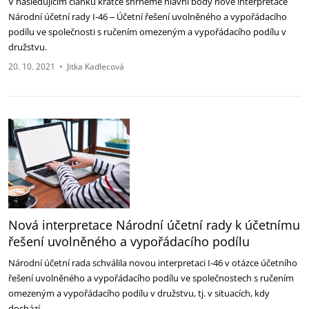
V následujícím článku krátce shrneme hlavní body nové interpretace
Národní účetní rady I-46 ‒ Účetní řešení uvolněného a vypořádacího
podílu ve společnosti s ručením omezeným a vypořádacího podílu v
družstvu.
20. 10. 2021
•
Jitka Kadlecová
Nová interpretace Národní účetní rady k účetnímu
řešení uvolněného a vypořádacího podílu
Národní účetní rada schválila novou interpretaci I-46 v otázce účetního
řešení uvolněného a vypořádacího podílu ve společnostech s ručením
omezeným a vypořádacího podílu v družstvu, tj. v situacích, kdy
dochází…