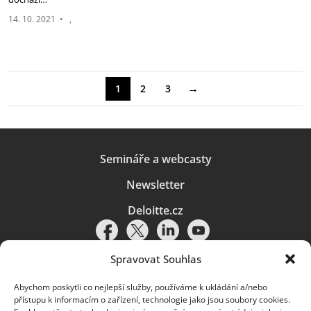
14. 10. 2021
•
→
1
2
3
Semináře a webcasty
Newsletter
Deloitte.cz
Spravovat Souhlas
Abychom poskytli co nejlepší služby, používáme k ukládání a/nebo
Pravidla používání
|
Ochrana osobních údajů
|
Soubory cookies
|
přístupu k informacím o zařízení, technologie jako jsou soubory cookies.
Deloitte.cz