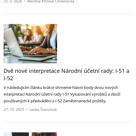
25. 5. 2026
•
Martina Křížová Chrámecká
Dvě nové interpretace Národní účetní rady: I-51 a
I-52‎
V následujícím článku krátce shrneme hlavní body dvou nových
interpretací Národní účetní rady I-‎‎51 Vykazování výrobků a zboží
používaných k předvádění a I-52 Zaměstnanecké požitky.‎
27. 10. 2025
•
Lenka Štanclová