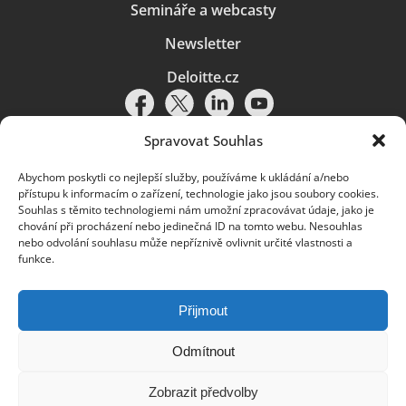
Semináře a webcasty
Newsletter
Deloitte.cz
Spravovat Souhlas
Abychom poskytli co nejlepší služby, používáme k ukládání a/nebo
Pravidla používání
|
Ochrana osobních údajů
|
Soubory cookies
|
přístupu k informacím o zařízení, technologie jako jsou soubory cookies.
Deloitte.cz
Souhlas s těmito technologiemi nám umožní zpracovávat údaje, jako je
chování při procházení nebo jedinečná ID na tomto webu. Nesouhlas
© 2026. Více informací najdete v
Pravidlech používání
.
nebo odvolání souhlasu může nepříznivě ovlivnit určité vlastnosti a
funkce.
Deloitte označuje jednu či více společností globální sítě členských
společností Deloitte Touche Tohmatsu Limited („DTTL“) a jejich dceřiné
a přidružené subjekty (souhrnně „organizace Deloitte“). Společnost DTTL
(rovněž označovaná jako „Deloitte Global“) a každá z jejích členských
Přijmout
společností a jejich přidružených subjektů je samostatným a nezávislým
právním subjektem, který není oprávněn zavazovat nebo přijímat závazky
za jinou z těchto členských společností a jejich přidružených subjektů ve
Odmítnout
vztahu k třetím stranám. Společnost DTTL a každá členská společnost
a přidružený subjekt nese odpovědnost pouze za své vlastní jednání či
Zobrazit předvolby
pochybení, nikoli za jednání či pochybení jiných členských společností či