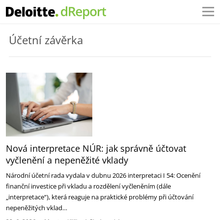
Účetní závěrka
Nová interpretace NÚR: jak správně účtovat
vyčlenění a nepeněžité vklady
Národní účetní rada vydala v dubnu 2026 interpretaci I 54: Ocenění
finanční investice při vkladu a rozdělení vyčleněním (dále
„interpretace“), která reaguje na praktické problémy při účtování
nepeněžitých vklad…