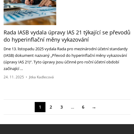
Rada IASB vydala úpravy IAS 21 týkající se převodů
do hyperinflační měny vykazování
Dne 13. listopadu 2025 vydala Rada pro mezinárodní účetní standardy
(IASB) dokument nazvaný „Převod do hyperinflační měny vykazování
(úpravy IAS 21)“. Tyto úpravy jsou účinné pro roční účetní období
začínající …
24. 11. 2025
•
Jitka Kadlecová
→
1
2
3
…
6