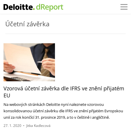
Účetní závěrka
Vzorová účetní závěrka dle IFRS ve znění přijatém
EU
Na webových stránkách Deloitte nyní naleznete vzorovou
konsolidovanou účetní závěrku dle IFRS ve znění přijatém Evropskou
unií za rok končící 31. prosince 2019, a to v češtině i angličtině.
27. 1. 2020
•
Jitka Kadlecová